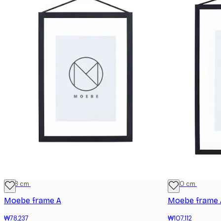
13x18 cm
21x30 cm
Moebe frame A
Moebe frame 
₩78,237
₩107,112