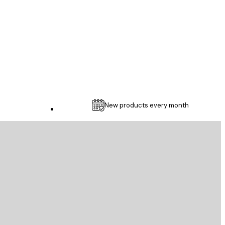
1 5월
Thomas C
New products every month