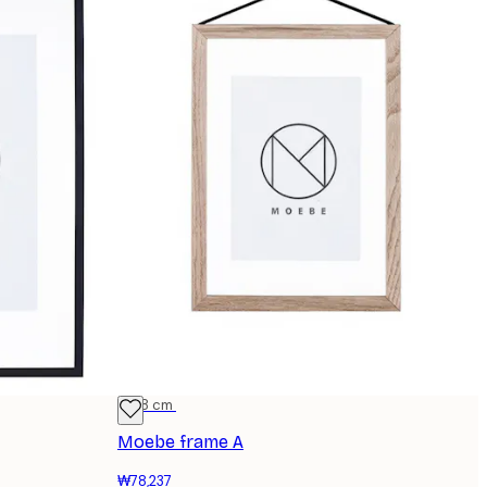
13x18 cm
Moebe frame A
₩78,237