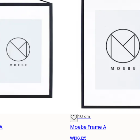
30x40 cm
A
Moebe frame A
₩136,125