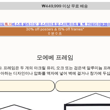
₩449,999 이상 무료 배송
레임
특가
베스트셀러
신상 포스터
아트포스터팩
아트월 벽 인테리어
B2B
30% off posters & 15% off frames*
0 분
0 초
유
효
날
짜:
2026-
모에베 프레임
08-
06
. 프레임은 두 개의 아크릴 유리, 오크 또는 검은색 알루미늄 
 좋아하는 디자인이나 압화를 액자에 넣어 벽에 걸거나 창가에 두십