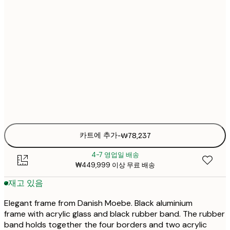
₩136
₩107
₩107
₩78
₩78
카트에 추가
-
₩78,237
4-7 영업일 배송
₩449,999 이상 무료 배송
재고 있음
Elegant frame from Danish Moebe. Black aluminium
frame with acrylic glass and black rubber band. The rubber
band holds together the four borders and two acrylic