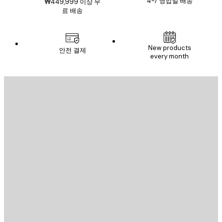
4-7 영업일 배송
₩449,999 이상 무
료 배송
New products
안전 결제
every month
이메일
전송
스토어
Poster Store
고객 서비스