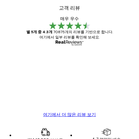
고객 리뷰
매우 우수
별 5개 중 4.3개
70875개의 리뷰를 기반으로 합니다.
여기에서 일부 리뷰를 확인해 보세요.
인증된 구매자
고
객
Great item. Good quality.
리
뷰
4 6월
Mary O
여기에서 더 많은 리뷰 보기