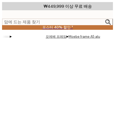
Skip
₩449,999 이상 무료 배송
to
main
content.
맘에 드는 제품 찾기
포스터 40% 할인 *
▸
▸
모에베 프레임
Moebe frame A5 alu
Product