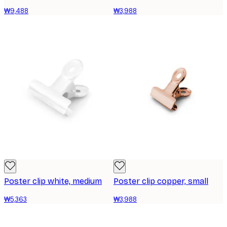
₩9,488
₩3,988
Poster clip white, medium
Poster clip copper, small
₩5,363
₩3,988