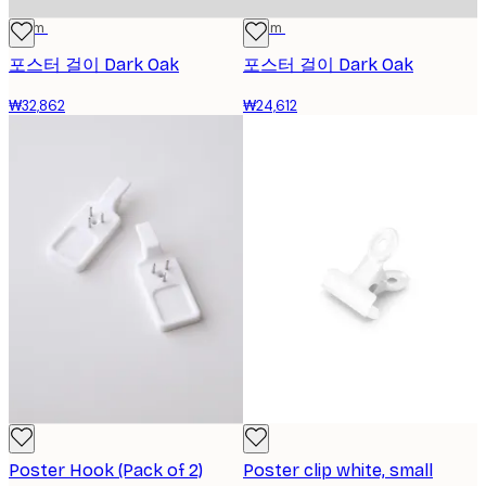
31 cm
22 cm
포스터 걸이 Dark Oak
포스터 걸이 Dark Oak
₩32,862
₩24,612
Poster Hook (Pack of 2)
Poster clip white, small