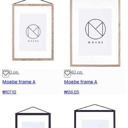
21x30 cm
30x40 cm
Moebe frame A
Moebe frame A
₩107,112
₩136,125