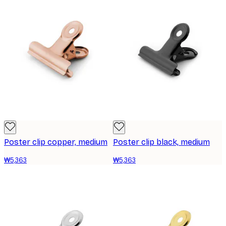
Poster clip copper, medium
Poster clip black, medium
₩5,363
₩5,363