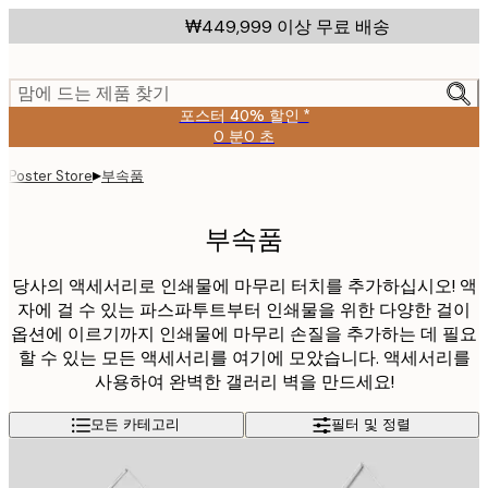
Skip
₩449,999 이상 무료 배송
to
main
content.
맘에 드는 제품 찾기
포스터 40% 할인 *
0 분
0 초
유
효
▸
부속품
Poster Store
날
짜:
2026-
부속품
08-
09
당사의 액세서리로 인쇄물에 마무리 터치를 추가하십시오! 액
자에 걸 수 있는 파스파투트부터 인쇄물을 위한 다양한 걸이
옵션에 이르기까지 인쇄물에 마무리 손질을 추가하는 데 필요
할 수 있는 모든 액세서리를 여기에 모았습니다. 액세서리를
사용하여 완벽한 갤러리 벽을 만드세요!
모든 카테고리
필터 및 정렬