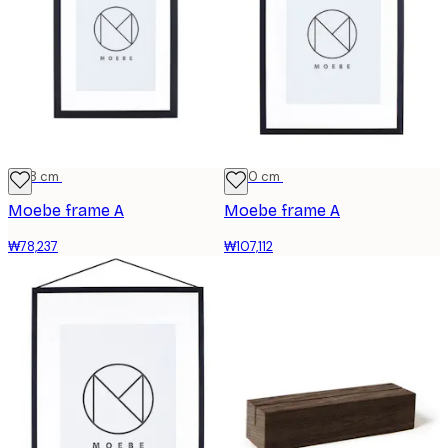
13x18 cm
21x30 cm
Moebe frame A
Moebe frame A
₩78,237
₩107,112