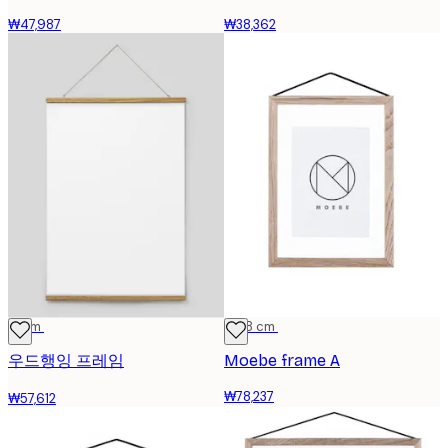
₩47,987
₩38,362
71 cm
13x18 cm
우드행잉 프레임
Moebe frame A
₩78,237
₩57,612