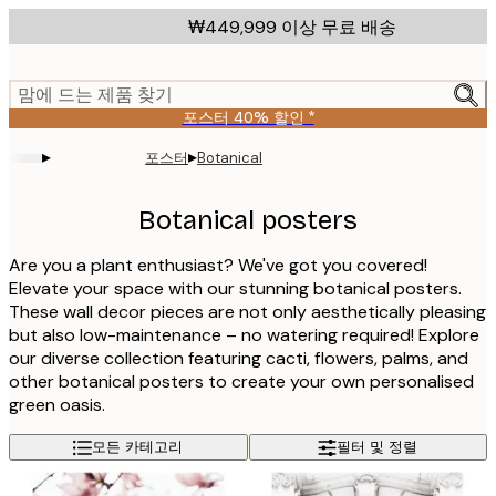
Skip
₩449,999 이상 무료 배송
to
main
content.
맘에 드는 제품 찾기
포스터 40% 할인 *
▸
▸
포스터
Botanical
Botanical posters
Are you a plant enthusiast? We've got you covered!
Elevate your space with our stunning botanical posters.
These wall decor pieces are not only aesthetically pleasing
but also low-maintenance – no watering required! Explore
our diverse collection featuring cacti, flowers, palms, and
other botanical posters to create your own personalised
green oasis.
모든 카테고리
필터 및 정렬