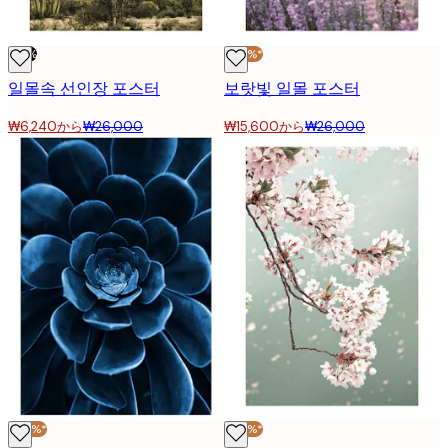
-76%
-40%*
일몰속 선인장 포스터
보랏빛 일몰 포스터
₩6,240から
₩26,000
₩15,600から
₩26,000
-40%*
-40%*