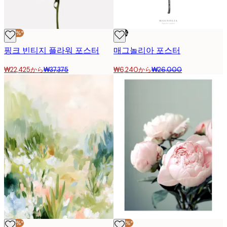
-40%*
-76%
핑크 빈티지 플라워 포스터
매그놀리아 포스터
₩22,425から
₩37,375
₩6,240から
₩26,000
-40%*
-40%*