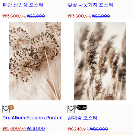
파란 선인장 포스터
벚꽃 나뭇가지 포스터
₩15,600から
₩26,000
₩15,600から
₩26,000
-40%*
-70%
Outlet
Dry Allium Flowers Poster
갈대숲 포스터
₩15,600から
₩26,000
₩6,240から
₩26,000