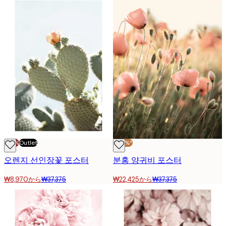
-70%
Outlet
-40%*
오렌지 선인장꽃 포스터
분홍 양귀비 포스터
₩8,970から
₩37,375
₩22,425から
₩37,375