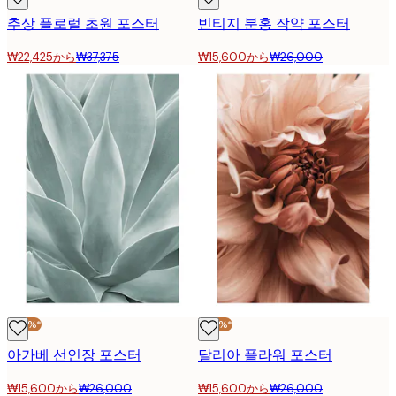
추상 플로럴 초원 포스터
빈티지 분홍 작약 포스터
₩22,425から
₩37,375
₩15,600から
₩26,000
-40%*
-40%*
아가베 선인장 포스터
달리아 플라워 포스터
₩15,600から
₩26,000
₩15,600から
₩26,000