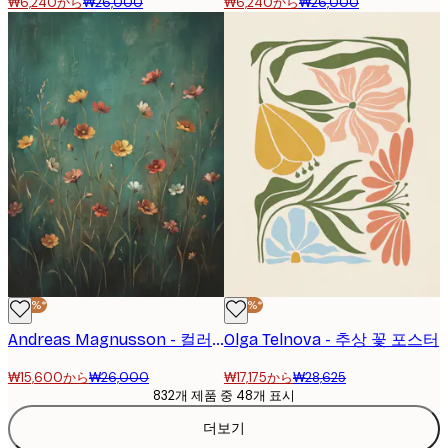
₩6,240から
₩26,000
₩6,240から
₩26,000
-40%*
-40%*
Andreas Magnusson - 컬러풀 야생화 포스터
Olga Telnova - 추상 꽃 포스터
₩15,600から
₩26,000
₩17,175から
₩28,625
832개 제품 중 48개 표시
더보기