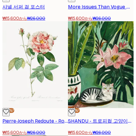
샤넬 서퍼 걸 포스터
More Issues Than Vogue 명언 포스터
₩15,600から
₩26,000
₩15,600から
₩26,000
-40%*
-40%*
Pierre-Joseph Redoute - Rosa Gallica (1817–1824), Les Rose 포스터
SHANDU - 트로피컬 고양이와 꽃 포스터
₩15,600から
₩26,000
₩15,600から
₩26,000