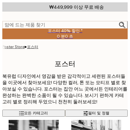
Skip
₩449,999 이상 무료 배송
to
main
content.
맘에 드는 제품 찾기
포스터 40% 할인 *
0 분
0 초
유
효
▸
포스터
Poster Store
날
짜:
2026-
포스터
08-
09
북유럽 디자인에서 영감을 받은 감각적이고 세련된 포스터들
을 이곳에서 찾아보세요! 다양한 컬러, 톤 또는 모티프 별로 찾
아보실 수 있습니다. 포스터는 집안 어느 곳에서든 인테리어를
완성하는 완벽한 소품이 될 수 있습니다. 보시기 편하게 카테
고리 별로 정리해 두었으니 천천히 둘러보세요!
모든 카테고리
필터 및 정렬