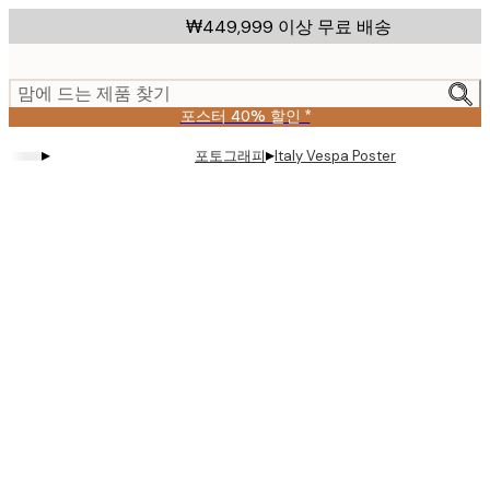
Skip
₩449,999 이상 무료 배송
to
main
content.
맘에 드는 제품 찾기
포스터 40% 할인 *
▸
▸
포토그래피
Italy Vespa Poster