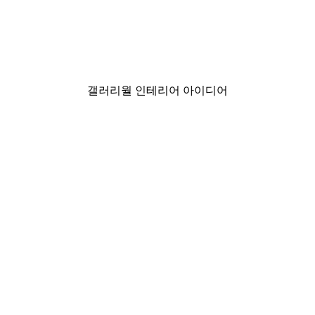
-40%*
The Sweetness of Doing 
₩15,600から
₩26,000
갤러리월 인테리어 아이디어