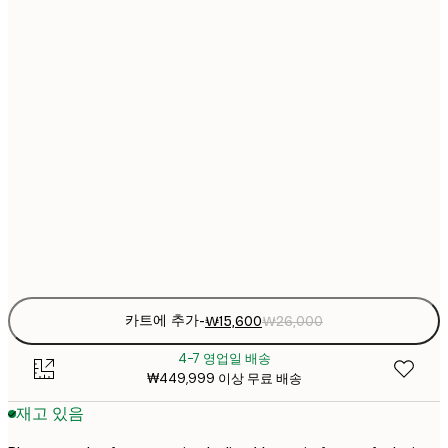
₩2
₩22
30x40 cm
₩3
₩30
40x50 cm
₩5
₩38
50x70 cm
₩6
₩45
70x100 cm
₩7
Frame
options
카트에 추가
-
₩15,600
₩26,000
4-7 영업일 배송
₩449,999 이상 무료 배송
재고 있음