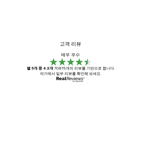
고객 리뷰
매우 우수
별 5개 중 4.3개
70875개의 리뷰를 기반으로 합니다.
여기에서 일부 리뷰를 확인해 보세요.
인증된 구매자
고
객
Great item. Good quality.
리
뷰
4 6월
Mary O