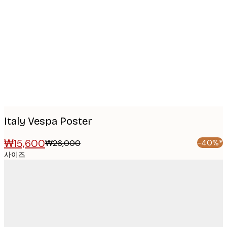
Product
images
Italy Vespa Poster
₩15,600
-40%*
₩26,000
사이즈