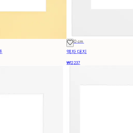
21x30 cm
투
액자 대지
₩12,237