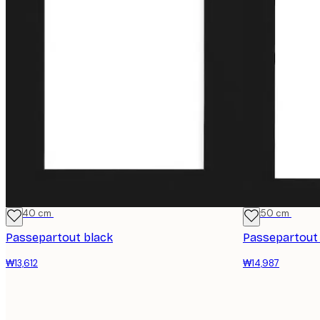
30x40 cm
40x50 cm
Passepartout black
Passepartout
₩13,612
₩14,987