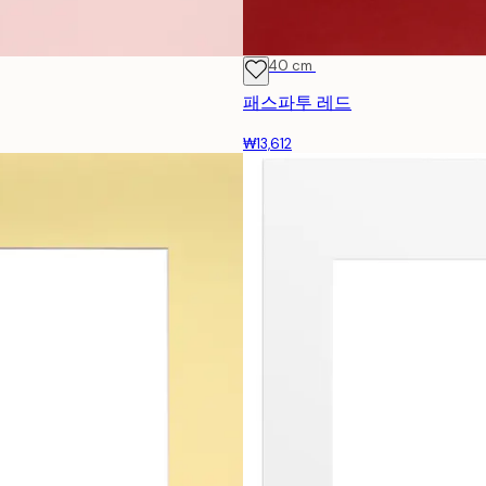
30x40 cm
패스파투 레드
₩13,612