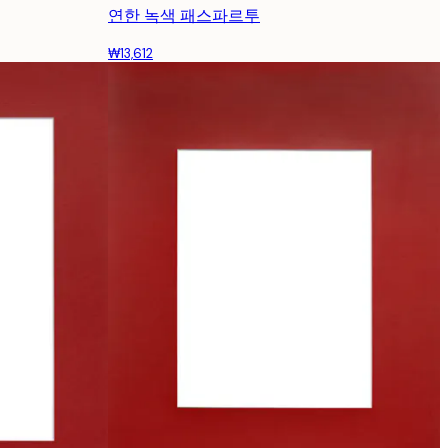
연한 녹색 패스파르투
₩13,612