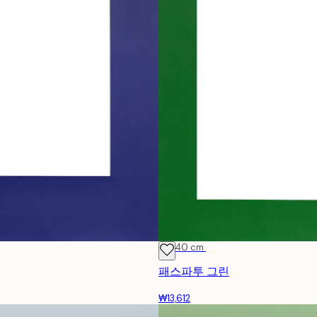
30x40 cm
패스파투 그린
₩13,612