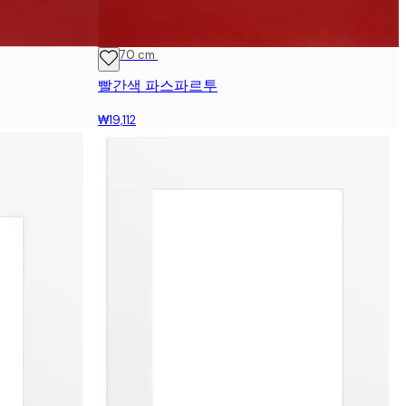
50x70 cm
빨간색 파스파르투
₩19,112