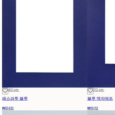
30x40 cm
50x70 cm
패스파투 블루
블루 액자매트
₩13,612
₩19,112