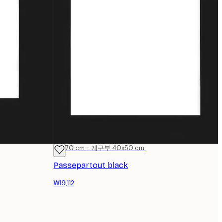
50x70 cm - 개구부 40x50 cm
Passepartout black
₩19,112