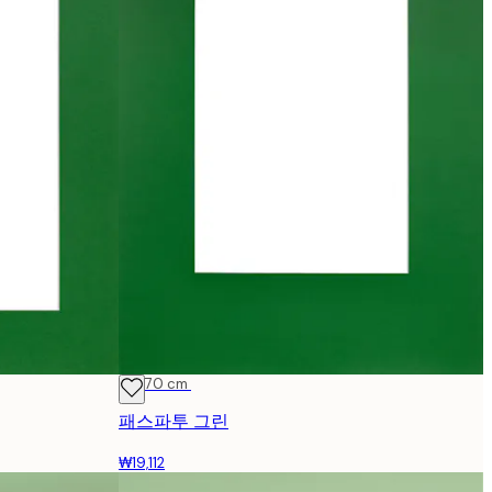
50x70 cm
패스파투 그린
₩19,112