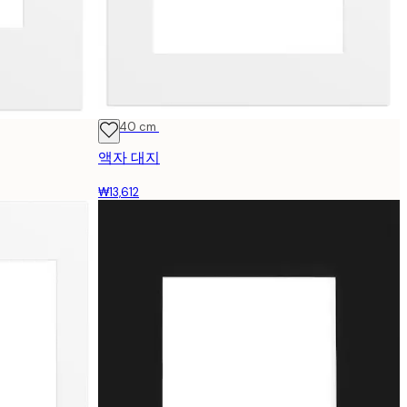
30x40 cm
액자 대지
₩13,612