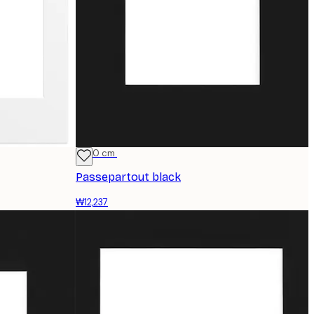
21x30 cm
Passepartout black
₩12,237