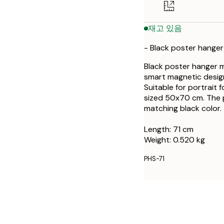
재고 있음
- Black poster hanger
Black poster hanger m
smart magnetic design
Suitable for portrait
sized 50x70 cm. The 
matching black color.
Length: 71 cm
Weight: 0.520 kg
PHS-71