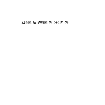
Chanel 서핑보드 포스터
₩15,600から
₩26,000
갤러리월 인테리어 아이디어