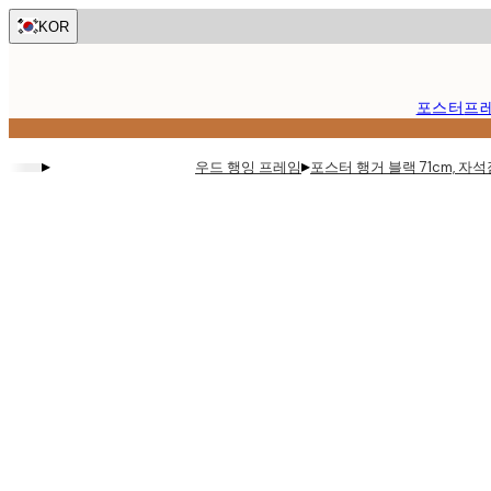
Skip
KOR
to
main
content.
포스터
프
▸
▸
우드 행잉 프레임
포스터 행거 블랙 71cm, 자