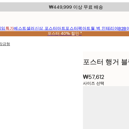
₩449,999 이상 무료 배송
레임
특가
베스트셀러
신상 포스터
아트포스터팩
아트월 벽 인테리어
B2B
포스터 40% 할인 *
석잠금형
포스터 행거 블랙
₩57,612
사이즈 선택