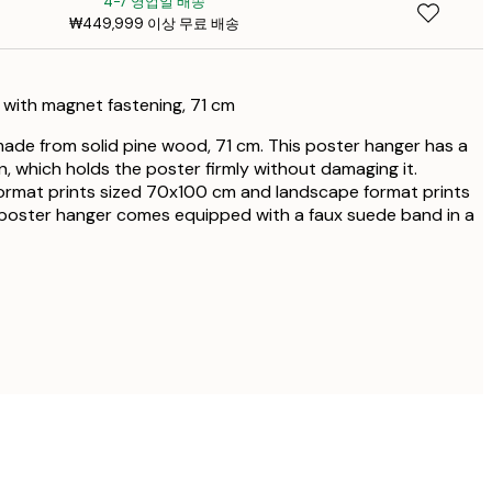
4-7 영업일 배송
₩32
₩449,999 이상 무료 배송
₩38
 with magnet fastening, 71 cm
₩47
ade from solid pine wood, 71 cm. This poster hanger has a
, which holds the poster firmly without damaging it.
₩57
 format prints sized 70x100 cm and landscape format prints
poster hanger comes equipped with a faux suede band in a