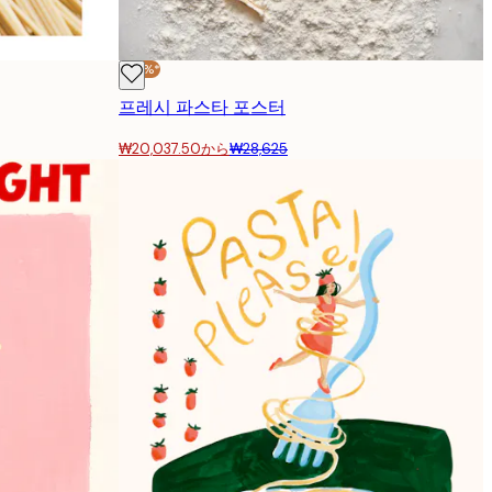
-30%*
프레시 파스타 포스터
₩20,037.50から
₩28,625