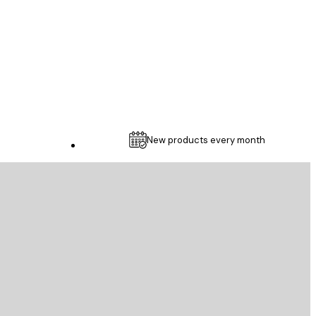
1 5월
Thomas C
New products every month