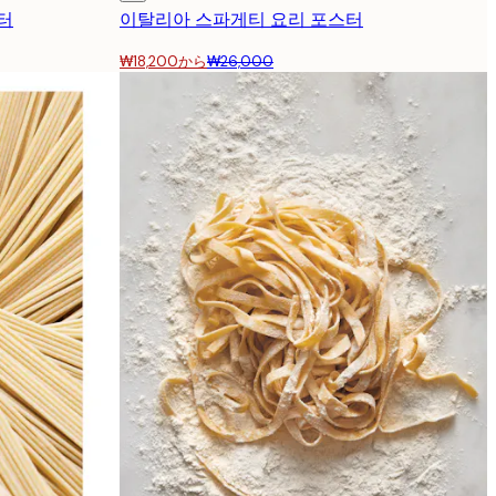
터
이탈리아 스파게티 요리 포스터
₩18,200から
₩26,000