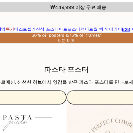
₩449,999 이상 무료 배송
레임
특가
베스트셀러
신상 포스터
아트포스터팩
아트월 벽 인테리어
B2B
30% off posters & 15% off frames*
0 분
0 초
유
효
날
짜:
2026-
파스타 포스터
08-
06
 파르메산, 신선한 허브에서 영감을 받은 파스타 포스터를 만나보