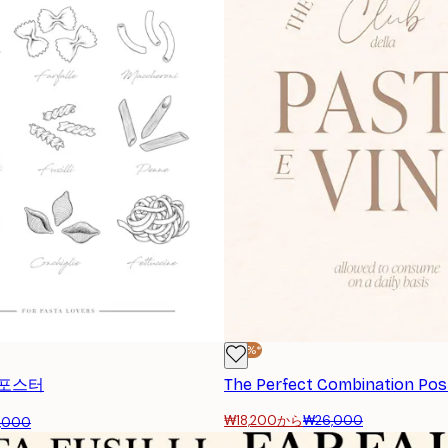
-30%*
 포스터
The Perfect Combination Pos
₩18,200から
₩26,000
,000