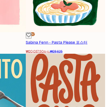
-30%*
Sabina Fenn - Pasta Please 포스터
₩20,037.50から
₩28,625