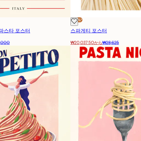
구독하기
-30%*
 파스타 포스터
스파게티 포스터
,000
₩20,037.50から
₩28,625