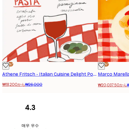
-30%*
-30%*
Athene Fritsch - Italian Cuisine Delight Poster
Marco Marell
₩18,200から
₩26,000
₩20,037.50から
4.3
고
객
Great item. Good qu
매우 우수