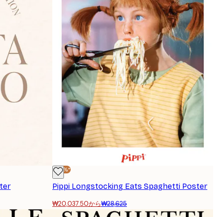
-30%*
ter
Pippi Longstocking Eats Spaghetti Poster
₩20,037.50から
₩28,625