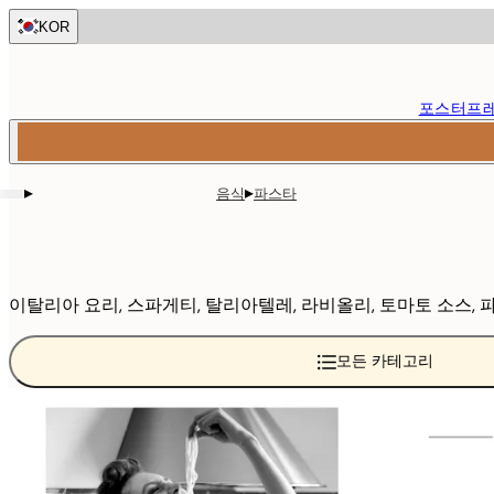
Skip
KOR
to
main
content.
포스터
프
▸
▸
음식
파스타
이탈리아 요리, 스파게티, 탈리아텔레, 라비올리, 토마토 소스,
모든 카테고리