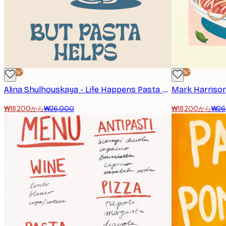
-30%*
-30%*
Alina Shulhouskaya - Life Happens Pasta Helps 포스터
₩18,200から
₩26,000
₩18,200から
₩26