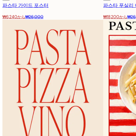
파스타 가이드 포스터
파스타 푸실리
₩6,240から
₩26,000
₩18,200から
₩26
이메일