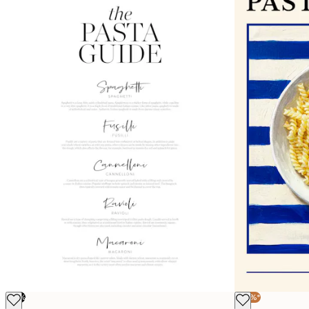
-76%
-30%*