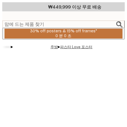
Skip
₩449,999 이상 무료 배송
to
main
content.
맘에 드는 제품 찾기
30% off posters & 15% off frames*
0 분
0 초
유
효
▸
▸
주방
파스타 Love 포스터
날
짜:
2026-
08-
06