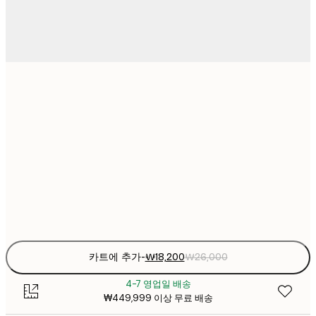
₩18
21x30 cm
₩2
₩26,16
30x40 cm
₩3
₩44,53
50x70 cm
₩6
Frame
options
카트에 추가
-
₩18,200
₩26,000
4-7 영업일 배송
₩449,999 이상 무료 배송