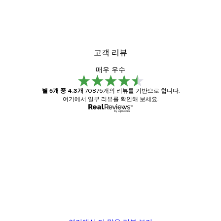
고객 리뷰
매우 우수
별 5개 중 4.3개
70875개의 리뷰를 기반으로 합니다.
여기에서 일부 리뷰를 확인해 보세요.
인증된 구매자
고
객
Great item. Good quality.
리
뷰
4 6월
Mary O