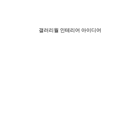
런던 드림 포스터
₩26,162.50から
₩37,375
갤러리월 인테리어 아이디어