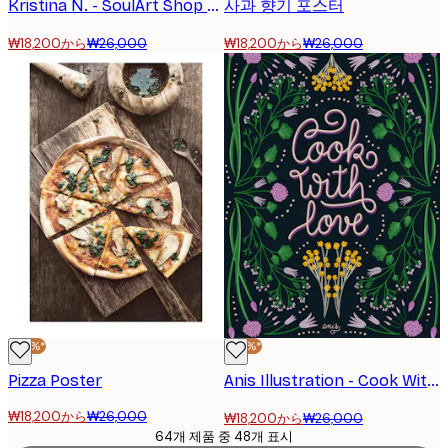
Kristina N. - SoulArt Shop - 러브드 더 큐트 셰프 포스터
사과 향기 포스터
₩18,200から
₩26,000
₩18,200から
₩26,000
-30%*
-30%*
Pizza Poster
Anis Illustration - Cook With Love 포스터
₩18,200から
₩26,000
₩18,200から
₩26,000
64개 제품 중 48개 표시