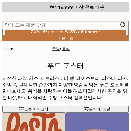
Skip
₩449,999 이상 무료 배송
to
main
content.
맘에 드는 제품 찾기
30% off posters & 15% off frames*
0 분
0 초
유
효
▸
▸
주방
음식
날
짜:
2026-
푸드 포스터
08-
06
신선한 과일, 채소, 시트러스부터 빵, 페이스트리, 파스타, 피자,
주방 속 클래식한 순간까지 다양한 영감을 담은 푸드 포스터를
만나보세요. 음식을 사랑하는 이들과 스타일리시한 공간을 위
한 따뜻하고 매력적인 주방 포스터 컬렉션입니다.
모든 카테고리
필터 및 정렬