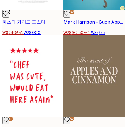
-76%
-30%*
파스타 가이드 포스터
Mark Harrison - Buon Appetito Swing 포스터
₩6,240から
₩26,000
₩26,162.50から
₩37,375
-30%*
-30%*