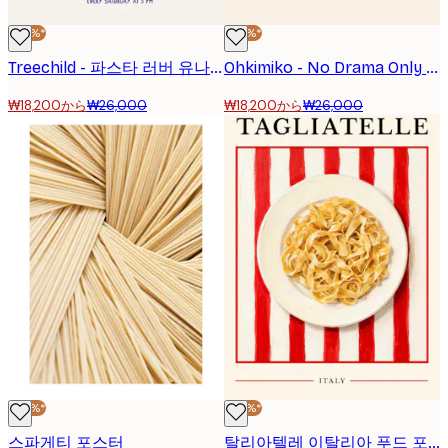
-30%*
-30%*
Treechild - 파스타 러버 유나이트! 포스터
Ohkimiko - No Drama Only Pasta 포스터
₩18,200から
₩26,000
₩18,200から
₩26,000
-30%*
-30%*
스파게티 포스터
탈리아텔레 이탈리아 푸드 포스터