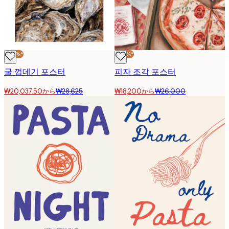
-30%*
-30%*
굴 껍데기 포스터
피자 조각 포스터
₩20,037.50から
₩28,625
₩18,200から
₩26,000