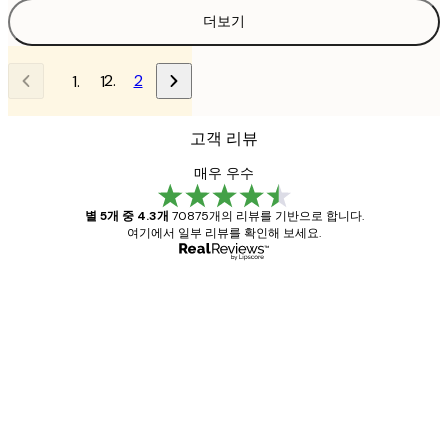
더보기
2
1
고객 리뷰
매우 우수
별 5개 중 4.3개
70875개의 리뷰를 기반으로 합니다.
여기에서 일부 리뷰를 확인해 보세요.
인증된 구매자
고
객
Great item. Good quality.
리
뷰
4 6월
Mary O