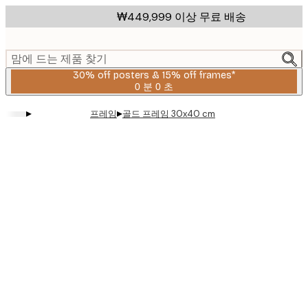
Skip
₩449,999 이상 무료 배송
to
main
content.
맘에 드는 제품 찾기
30% off posters & 15% off frames*
0 분
0 초
유
효
▸
▸
프레임
골드 프레임 30x40 cm
날
짜:
2026-
08-
06