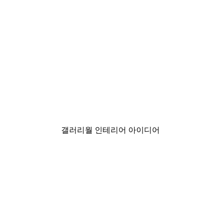
-30%*
터
바다로 가는 길의 포스터
₩18,200から
₩26,000
갤러리월 인테리어 아이디어