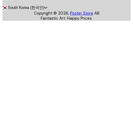
South Korea (한국인)
Copyright ©
2026
,
Poster Store
AB
Fantastic Art. Happy Prices.