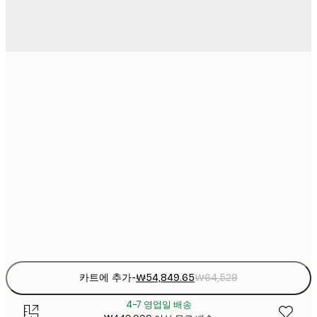
₩19,50
₩2
₩37,83
₩4
₩54,84
₩6
₩71,86
₩8
₩71,86
₩8
₩94,11
₩11
카트에 추가
-
₩54,849.65
₩64,529
4-7 영업일 배송