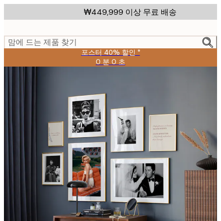
Skip
₩449,999 이상 무료 배송
to
main
content.
맘에 드는 제품 찾기
포스터 40% 할인 *
0 분
0 초
유
효
날
짜:
2026-
08-
09