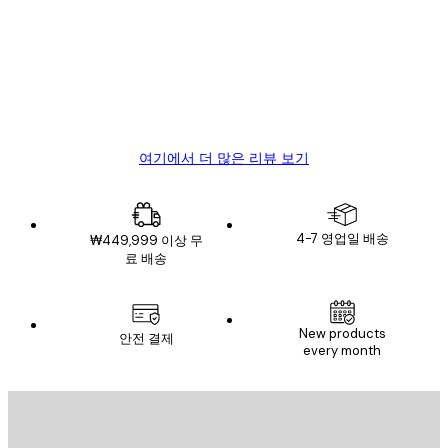
객
Great item. Good quality.
리
뷰
4 6월
Mary O
여기에서 더 많은 리뷰 보기
4-7 영업일 배송
₩449,999 이상 무
료 배송
New products
안전 결제
every month