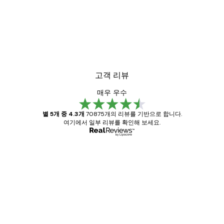
고객 리뷰
매우 우수
별 5개 중 4.3개
70875개의 리뷰를 기반으로 합니다.
여기에서 일부 리뷰를 확인해 보세요.
인증된 구매자
고
객
Great item. Good quality.
리
뷰
4 6월
Mary O