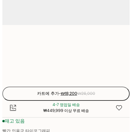
₩18
21x30 cm
₩2
₩26,16
30x40 cm
₩3
Frame
options
카트에 추가
-
₩18,200
₩26,000
4-7 영업일 배송
₩449,999 이상 무료 배송
재고 있음
빨간 인용구 타이포그래피