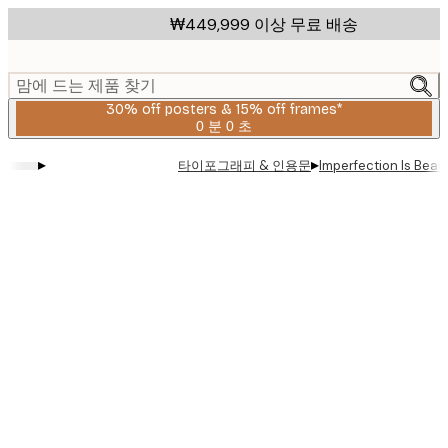
Skip
₩449,999 이상 무료 배송
to
main
content.
맘에 드는 제품 찾기
30% off posters & 15% off frames*
0 분
0 초
유
효
▸
▸
타이포그래피 & 인용문
Imperfection Is Beau
날
짜:
2026-
08-
06