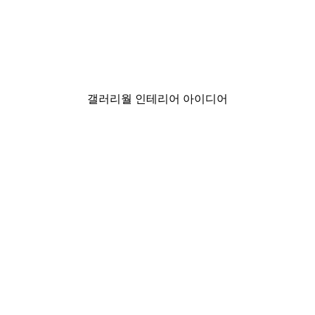
-30%*
매지컬 레이크 포스터
₩18,200から
₩26,000
갤러리월 인테리어 아이디어