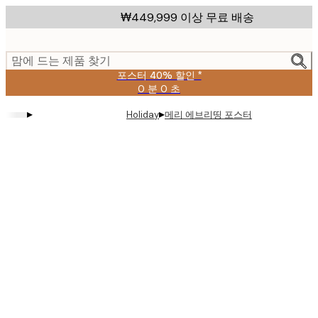
Skip
₩449,999 이상 무료 배송
to
main
content.
맘에 드는 제품 찾기
포스터 40% 할인 *
0 분
0 초
유
효
▸
▸
메리 에브리띵 포스터
Holiday
날
짜:
2026-
08-
09