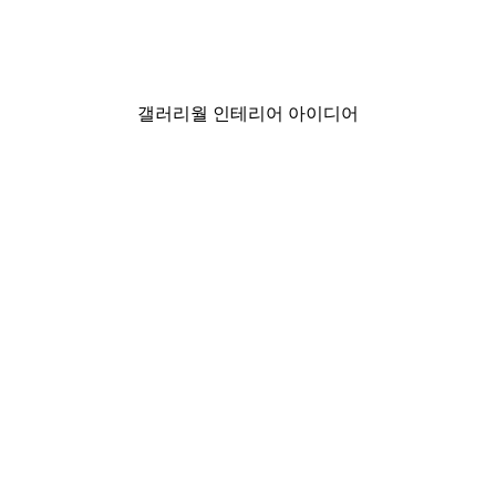
Santa Claus Poster
₩7,575から
₩12,625
갤러리월 인테리어 아이디어