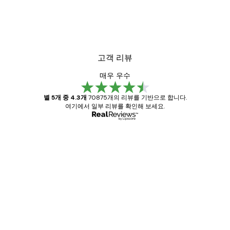
고객 리뷰
매우 우수
별 5개 중 4.3개
70875개의 리뷰를 기반으로 합니다.
여기에서 일부 리뷰를 확인해 보세요.
인증된 구매자
고
객
Great item. Good quality.
리
뷰
4 6월
Mary O