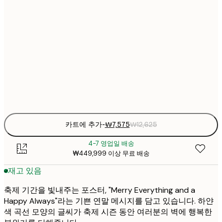
₩7
13x18 cm
₩1
₩15
21x30 cm
₩2
₩22
30x40 cm
₩3
Frame
options
카트에 추가
-
₩7,575
₩12,625
4-7 영업일 배송
₩449,999 이상 무료 배송
재고 있음
축제 기간을 빛내주는 포스터, "Merry Everything and a
Happy Always"라는 기쁜 연말 메시지를 담고 있습니다. 하얀
색 곡선 모양의 글씨가 축제 시즌 동안 여러분의 벽에 행복한