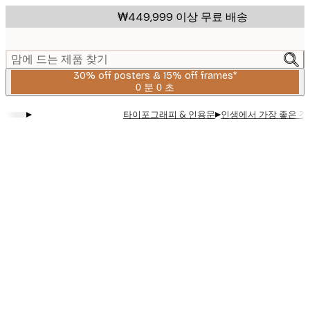
Skip
₩449,999 이상 무료 배송
to
main
content.
맘에 드는 제품 찾기
30% off posters & 15% off frames*
0 분
0 초
유
효
▸
▸
타이포그래피 & 인용문
인생에서 가장 좋은 것
날
짜:
2026-
08-
06