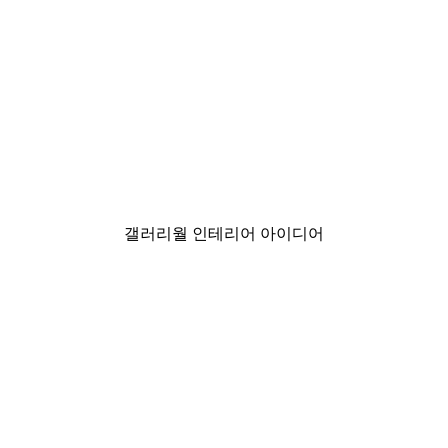
-30%*
er
프리다 칼로 페인팅 포스터
₩8,837.50から
₩12,625
갤러리월 인테리어 아이디어