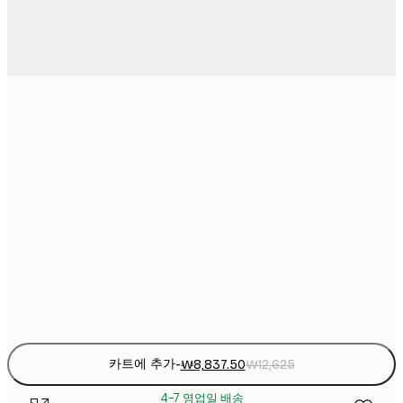
₩8,83
13x18 cm
₩1
₩18
21x30 cm
₩2
₩26,16
30x40 cm
₩3
₩35,78
50x50 cm
₩5
Frame
options
카트에 추가
-
₩8,837.50
₩12,625
4-7 영업일 배송