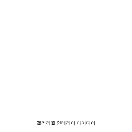
-40%*
Chanel 엘레강스 포스터
₩15,600から
₩26,000
갤러리월 인테리어 아이디어