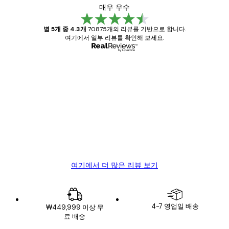
매우 우수
별 5개 중 4.3개
70875개의 리뷰를 기반으로 합니다.
여기에서 일부 리뷰를 확인해 보세요.
인증된 구매자
고
객
Great item. Good quality.
리
뷰
4 6월
Mary O
여기에서 더 많은 리뷰 보기
4-7 영업일 배송
₩449,999 이상 무
료 배송