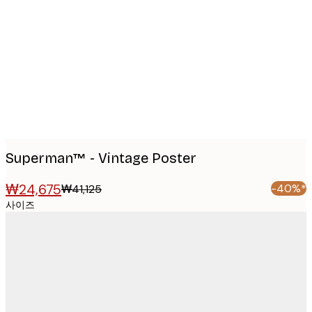
Product
images
Superman™ - Vintage Poster
₩24,675
-40%*
₩41,125
사이즈