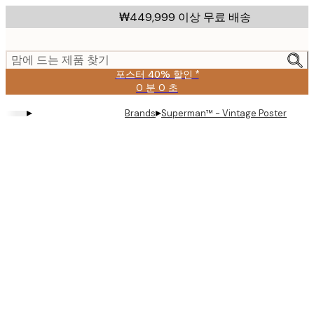
Skip
₩449,999 이상 무료 배송
to
main
content.
맘에 드는 제품 찾기
포스터 40% 할인 *
0 분
0 초
유
효
▸
▸
Brands
Superman™ - Vintage Poster
날
짜:
2026-
08-
09