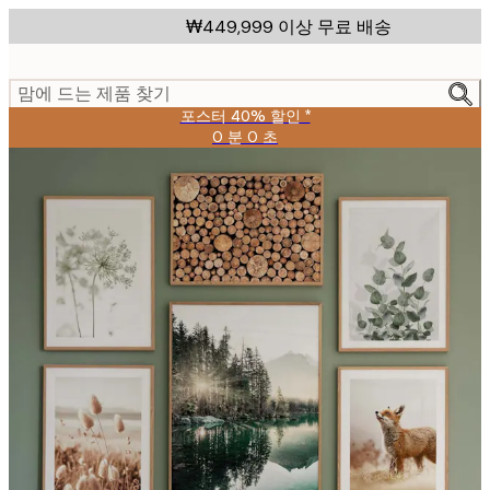
Skip
₩449,999 이상 무료 배송
to
main
content.
맘에 드는 제품 찾기
포스터 40% 할인 *
0 분
0 초
유
효
날
짜:
2026-
08-
09