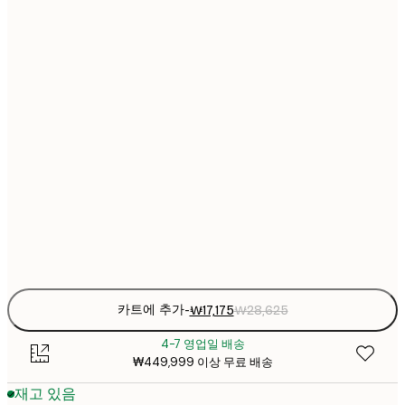
₩17
21x30 cm
₩2
₩24
30x40 cm
₩4
₩32
40x50 cm
₩5
₩32
50x50 cm
₩5
₩41
50x70 cm
₩6
Frame
options
카트에 추가
-
₩17,175
₩28,625
4-7 영업일 배송
₩449,999 이상 무료 배송
재고 있음