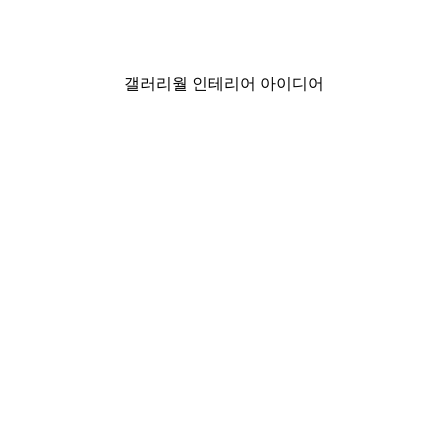
₩15,600から
₩26,000
갤러리월 인테리어 아이디어