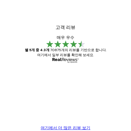
고객 리뷰
매우 우수
별 5개 중 4.3개
70875개의 리뷰를 기반으로 합니다.
여기에서 일부 리뷰를 확인해 보세요.
인증된 구매자
고
객
Great item. Good quality.
리
뷰
4 6월
Mary O
여기에서 더 많은 리뷰 보기