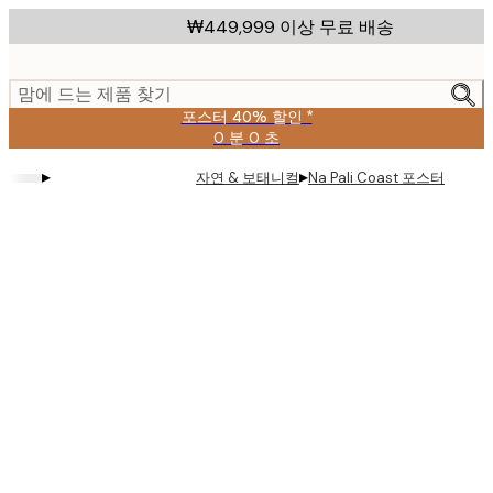
Skip
₩449,999 이상 무료 배송
to
main
content.
맘에 드는 제품 찾기
포스터 40% 할인 *
0 분
0 초
유
효
▸
▸
자연 & 보태니컬
Na Pali Coast 포스터
날
짜:
2026-
08-
09