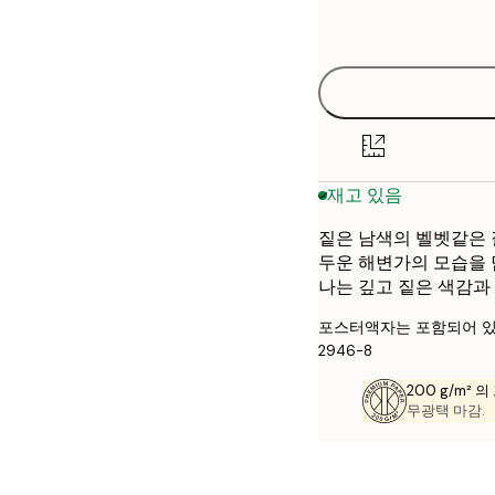
options
재고 있음
짙은 남색의 벨벳같은 
두운 해변가의 모습을 
나는 깊고 짙은 색감과
포스터액자는 포함되어 있
2946-8
200 g/m² 
무광택 마감.