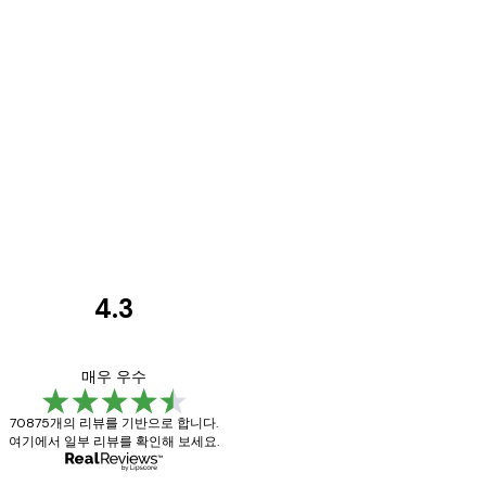
4.3
고
객
Great item. Good qu
매우 우수
리
70875개의 리뷰를 기반으로 합니다.
뷰
여기에서 일부 리뷰를 확인해 보세요.
4 6월
Mary O