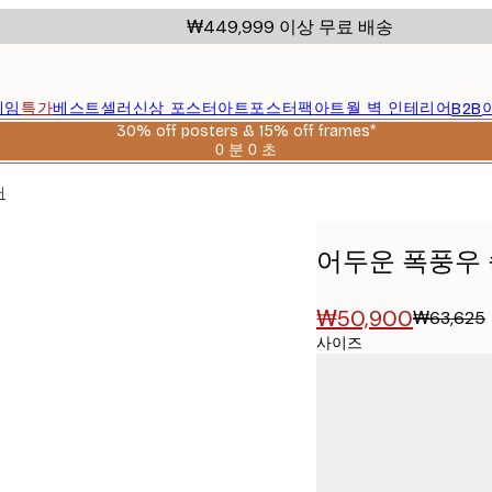
₩449,999 이상 무료 배송
레임
특가
베스트셀러
신상 포스터
아트포스터팩
아트월 벽 인테리어
B2B
30% off posters & 15% off frames*
0 분
0 초
유
효
터
날
짜:
2026-
어두운 폭풍우 
08-
06
₩50,900
₩63,625
사이즈