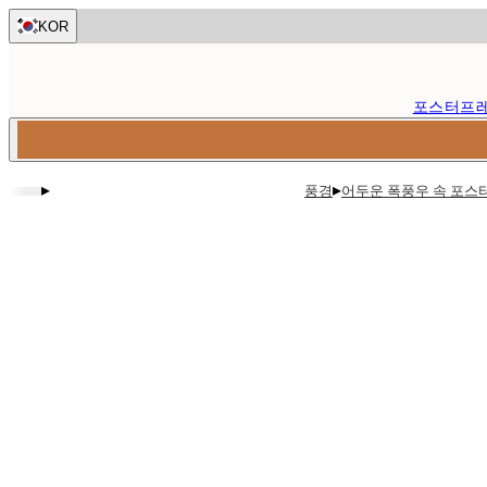
Skip
KOR
to
main
content.
포스터
프
▸
▸
풍경
어두운 폭풍우 속 포스