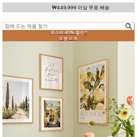
Skip
₩449,999 이상 무료 배송
to
main
content.
맘에 드는 제품 찾기
포스터 40% 할인 *
0 분
0 초
유
효
날
짜:
2026-
08-
09