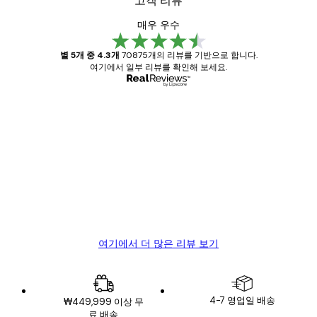
고객 리뷰
매우 우수
별 5개 중 4.3개
70875개의 리뷰를 기반으로 합니다.
여기에서 일부 리뷰를 확인해 보세요.
인증된 구매자
고
객
Great item. Good quality.
리
뷰
4 6월
Mary O
여기에서 더 많은 리뷰 보기
4-7 영업일 배송
₩449,999 이상 무
료 배송