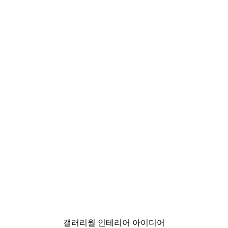
-76%
마운틴 랜드스케이프 포스
₩6,240から
₩26,000
갤러리월 인테리어 아이디어