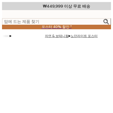
Skip
₩449,999 이상 무료 배송
to
main
content.
맘에 드는 제품 찾기
포스터 40% 할인 *
▸
▸
자연 & 보태니컬
노던라이트 포스터