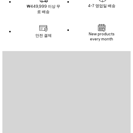
4-7 영업일 배송
₩449,999 이상 무
료 배송
New products
안전 결제
every month
이메일
전송
스토어
Poster Store
고객 서비스