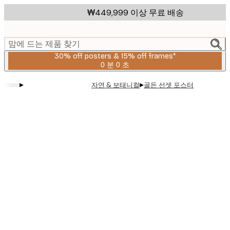
Skip
₩449,999 이상 무료 배송
to
main
content.
맘에 드는 제품 찾기
30% off posters & 15% off frames*
0 분
0 초
유
효
▸
▸
자연 & 보태니컬
골든 선셋 포스터
날
짜:
2026-
08-
06