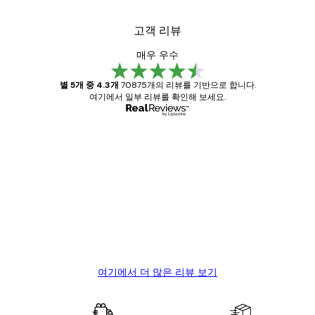
고객 리뷰
매우 우수
별 5개 중 4.3개
70875개의 리뷰를 기반으로 합니다.
여기에서 일부 리뷰를 확인해 보세요.
인증된 구매자
고
객
Great item. Good quality.
리
뷰
4 6월
Mary O
여기에서 더 많은 리뷰 보기