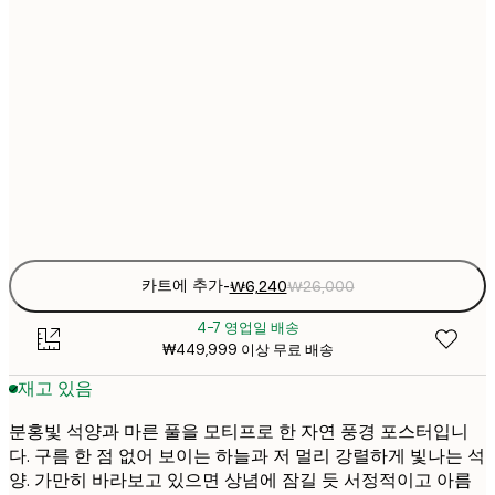
₩6
21x30 cm
₩2
₩8
30x40 cm
₩3
₩15
50x70 cm
₩6
Frame
options
카트에 추가
-
₩6,240
₩26,000
4-7 영업일 배송
₩449,999 이상 무료 배송
재고 있음
분홍빛 석양과 마른 풀을 모티프로 한 자연 풍경 포스터입니
다. 구름 한 점 없어 보이는 하늘과 저 멀리 강렬하게 빛나는 석
양. 가만히 바라보고 있으면 상념에 잠길 듯 서정적이고 아름