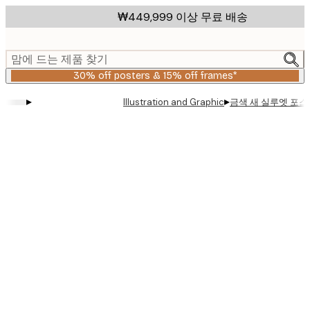
Skip
₩449,999 이상 무료 배송
to
main
content.
맘에 드는 제품 찾기
30% off posters & 15% off frames*
▸
▸
금색 새 실루엣 포스
Illustration and Graphic