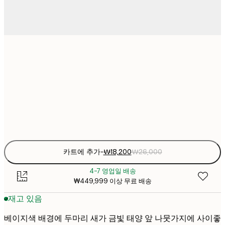
₩18
21x30 cm
₩2
₩26,16
30x40 cm
₩3
Frame
options
카트에 추가
-
₩18,200
₩26,000
4-7 영업일 배송
₩449,999 이상 무료 배송
재고 있음
베이지색 배경에 두마리 새가 금빛 태양 앞 나뭇가지에 사이좋