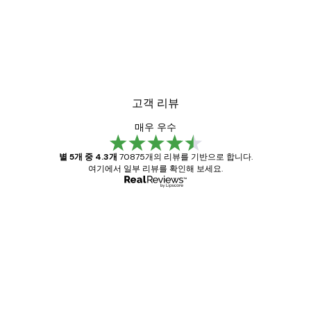
고객 리뷰
매우 우수
별 5개 중 4.3개
70875개의 리뷰를 기반으로 합니다.
여기에서 일부 리뷰를 확인해 보세요.
인증된 구매자
고
객
Great item. Good quality.
리
뷰
4 6월
Mary O