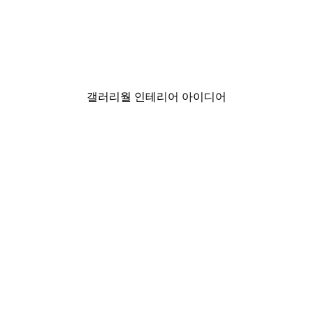
-30%*
Little Dean - 고요한 후
₩18,200から
₩26,000
갤러리월 인테리어 아이디어