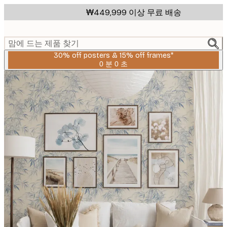
Skip
₩449,999 이상 무료 배송
to
main
content.
맘에 드는 제품 찾기
30% off posters & 15% off frames*
0 분
0 초
유
효
날
짜:
2026-
08-
06