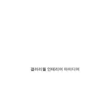
-30%*
스터
에스프레소 포스터
₩18,200から
₩26,000
갤러리월 인테리어 아이디어