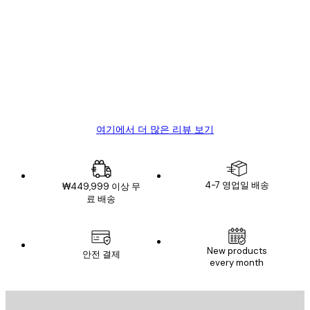
고
객
Great item. Good quality.
리
뷰
4 6월
Mary O
여기에서 더 많은 리뷰 보기
4-7 영업일 배송
₩449,999 이상 무
료 배송
New products
안전 결제
every month