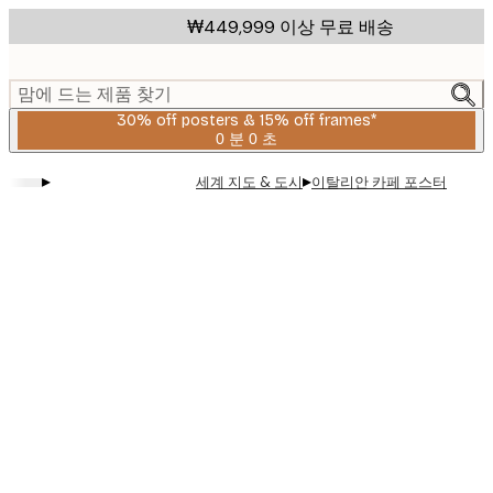
Skip
₩449,999 이상 무료 배송
to
main
content.
맘에 드는 제품 찾기
30% off posters & 15% off frames*
0 분
0 초
유
효
▸
▸
세계 지도 & 도시
이탈리안 카페 포스터
날
짜:
2026-
08-
06