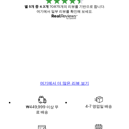
별 5개 중 4.3개
70875개의 리뷰를 기반으로 합니다.
여기에서 일부 리뷰를 확인해 보세요.
인증된 구매자
고
객
Great item. Good quality.
리
뷰
4 6월
Mary O
여기에서 더 많은 리뷰 보기
4-7 영업일 배송
₩449,999 이상 무
료 배송