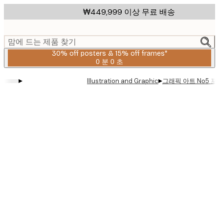
Skip
₩449,999 이상 무료 배송
to
main
content.
맘에 드는 제품 찾기
30% off posters & 15% off frames*
0 분
0 초
유
효
▸
▸
그래픽 아트 No5 
Illustration and Graphic
날
짜:
2026-
08-
06