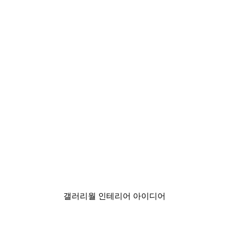
-30%*
받을 자격이 있습니다
패션 스트리트 포스터
₩18,200から
₩26,000
갤러리월 인테리어 아이디어