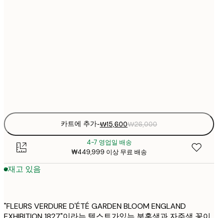
₩15
21x30 cm
₩2
₩22
30x40 cm
₩3
₩38
50x70 cm
₩6
Frame
options
카트에 추가
-
₩15,600
₩26,000
4-7 영업일 배송
₩449,999 이상 무료 배송
재고 있음
"FLEURS VERDURE D'ÉTÉ GARDEN BLOOM ENGLAND
EXHIBITION 1827"이라는 텍스트가있는 분홍색과 자주색 꽃이