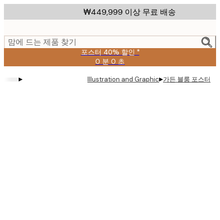
Skip
₩449,999 이상 무료 배송
to
main
content.
맘에 드는 제품 찾기
포스터 40% 할인 *
0 분
0 초
유
효
▸
▸
가든 블룸 포스터
Illustration and Graphic
날
짜:
2026-
08-
09