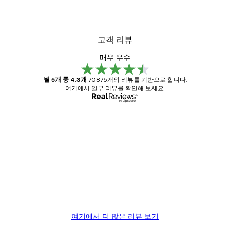
고객 리뷰
매우 우수
별 5개 중 4.3개
70875개의 리뷰를 기반으로 합니다.
여기에서 일부 리뷰를 확인해 보세요.
인증된 구매자
고
객
Great item. Good quality.
리
뷰
4 6월
Mary O
여기에서 더 많은 리뷰 보기