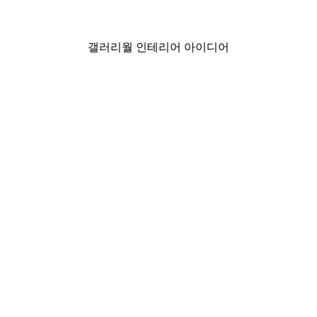
₩7,575から
₩12,625
갤러리월 인테리어 아이디어