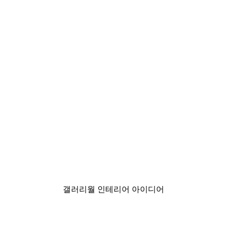
-30%*
- 강아지 승인 손님만 포스터
윈터 선라이즈 포스터
₩8,837.50から
₩12,625
갤러리월 인테리어 아이디어