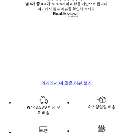
별 5개 중 4.3개
70875개의 리뷰를 기반으로 합니다.
여기에서 일부 리뷰를 확인해 보세요.
인증된 구매자
고
객
Great item. Good quality.
리
뷰
4 6월
Mary O
여기에서 더 많은 리뷰 보기
4-7 영업일 배송
₩449,999 이상 무
료 배송