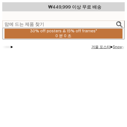
Skip
₩449,999 이상 무료 배송
to
main
content.
맘에 드는 제품 찾기
30% off posters & 15% off frames*
0 분
0 초
유
효
▸
▸
겨울 포스터
Snowy C
날
짜:
2026-
08-
06