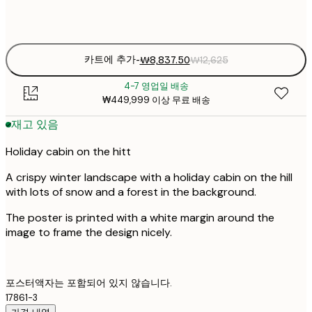
Frame
options
카트에 추가
-
₩8,837.50
₩12,625
4-7 영업일 배송
₩449,999 이상 무료 배송
재고 있음
Holiday cabin on the hitt
A crispy winter landscape with a holiday cabin on the hill
with lots of snow and a forest in the background.
The poster is printed with a white margin around the
image to frame the design nicely.
포스터액자는 포함되어 있지 않습니다.
17861-3