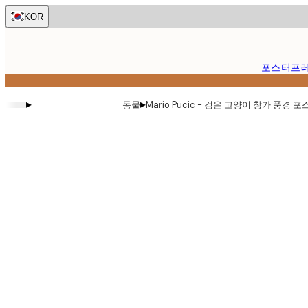
Skip
KOR
to
main
content.
포스터
프
▸
▸
동물
Mario Pucic - 검은 고양이 창가 풍경 