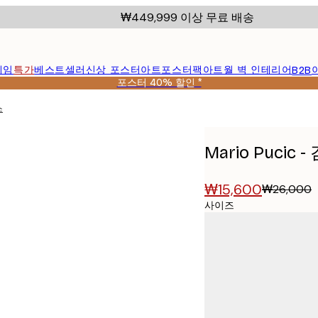
₩449,999 이상 무료 배송
레임
특가
베스트셀러
신상 포스터
아트포스터팩
아트월 벽 인테리어
B2B
포스터 40% 할인 *
포스터
Mario Puci
₩15,600
₩26,000
사이즈