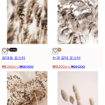
-70%
Outlet
-30%*
갈대숲 포스터
눈과 갈대 포스터
₩6,240から
₩26,000
₩18,200から
₩26,000