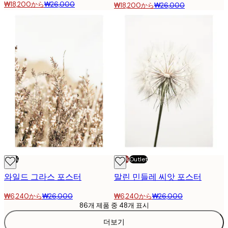
₩18,200から
₩26,000
₩18,200から
₩26,000
-76%
-70%
Outlet
와일드 그라스 포스터
말린 민들레 씨앗 포스터
₩6,240から
₩26,000
₩6,240から
₩26,000
86개 제품 중 48개 표시
더보기