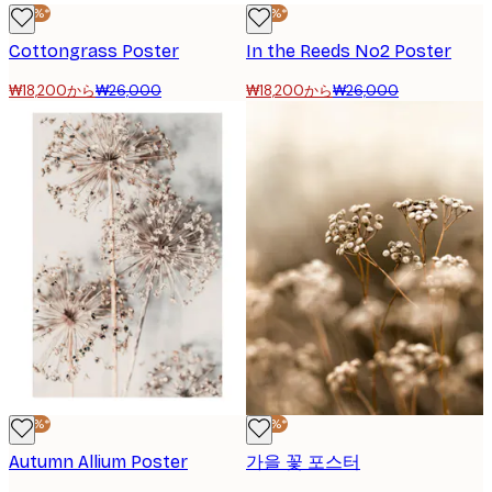
-30%*
-30%*
Cottongrass Poster
In the Reeds No2 Poster
₩18,200から
₩26,000
₩18,200から
₩26,000
-30%*
-30%*
Autumn Allium Poster
가을 꽃 포스터