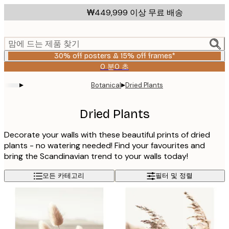
Skip
₩449,999 이상 무료 배송
to
main
content.
맘에 드는 제품 찾기
30% off posters & 15% off frames*
0 분
0 초
유
효
▸
▸
Botanical
Dried Plants
날
짜:
2026-
Dried Plants
08-
06
Decorate your walls with these beautiful prints of dried
plants - no watering needed! Find your favourites and
bring the Scandinavian trend to your walls today!
모든 카테고리
필터 및 정렬