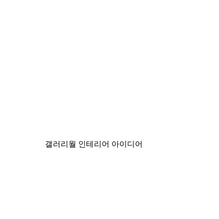
-30%*
가을 꽃 포스터
₩18,200から
₩26,000
갤러리월 인테리어 아이디어