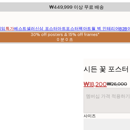
₩449,999 이상 무료 배송
레임
특가
베스트셀러
신상 포스터
아트포스터팩
아트월 벽 인테리어
B2B
30% off posters & 15% off frames*
0 분
0 초
유
효
날
짜:
2026-
시든 꽃 포스터
08-
06
₩18,200
₩26,000
멤버십 가격 적용하기
사이즈