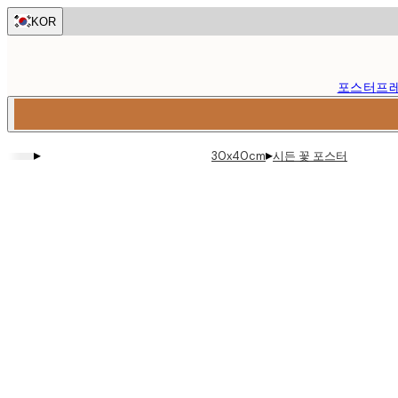
Skip
KOR
to
main
content.
포스터
프
▸
▸
시든 꽃 포스터
30x40cm