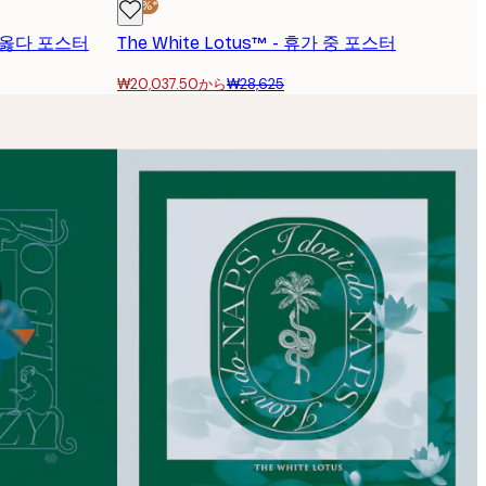
-30%*
 옳다 포스터
The White Lotus™ - 휴가 중 포스터
₩20,037.50から
₩28,625