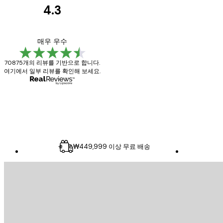
4.3
고
객
Great item. Good qu
매우 우수
리
70875개의 리뷰를 기반으로 합니다.
뷰
여기에서 일부 리뷰를 확인해 보세요.
4 6월
Mary O
₩449,999 이상 무료 배송