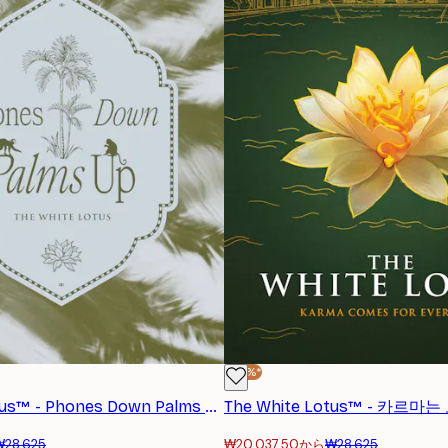
-30%*
The White Lotus™ - Phones Down Palms Up 포스터
₩28,625
₩20,037.50から
₩28,625