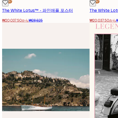
-30%*
-30%*
The White Lotus™ - 파인애플 포스터
The White 
₩20,037.50から
₩28,625
₩20,037.50から
이메일