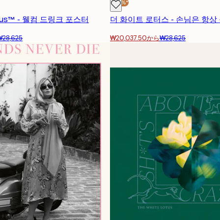
-30%*
Lotus™ - 웰컴 드링크 포스터
더 화이트 로터스 - 손님은 항상
₩28,625
₩20,037.50から
₩28,625
구독하기