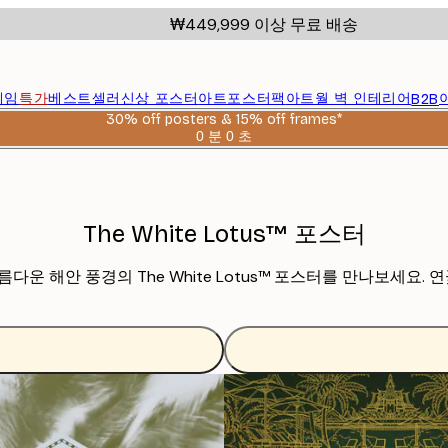
₩449,999 이상 무료 배송
레임
특가
베스트셀러
신상 포스터
아트포스터팩
아트월 벽 인테리어
B2B
30% off posters & 15% off frames*
0 분
0 초
유
효
날
짜:
2026-
The White Lotus™ 포스터
08-
06
해안 풍경의 The White Lotus™ 포스터를 만나보세요. 연꽃,