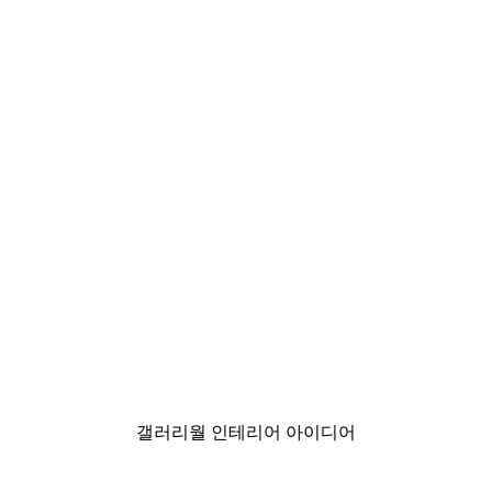
-40%*
스터
뉴욕 시티 포스터
₩15,600から
₩26,000
갤러리월 인테리어 아이디어