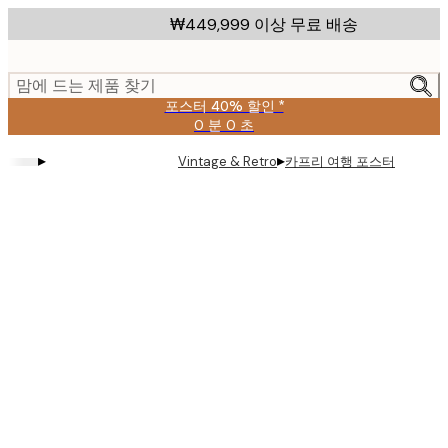
Skip
₩449,999 이상 무료 배송
to
main
content.
맘에 드는 제품 찾기
포스터 40% 할인 *
0 분
0 초
유
효
▸
▸
카프리 여행 포스터
Vintage & Retro
날
짜:
2026-
08-
09