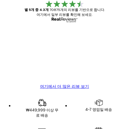
별 5개 중 4.3개
70875개의 리뷰를 기반으로 합니다.
여기에서 일부 리뷰를 확인해 보세요.
인증된 구매자
고
객
Great item. Good quality.
리
뷰
4 6월
Mary O
여기에서 더 많은 리뷰 보기
4-7 영업일 배송
₩449,999 이상 무
료 배송