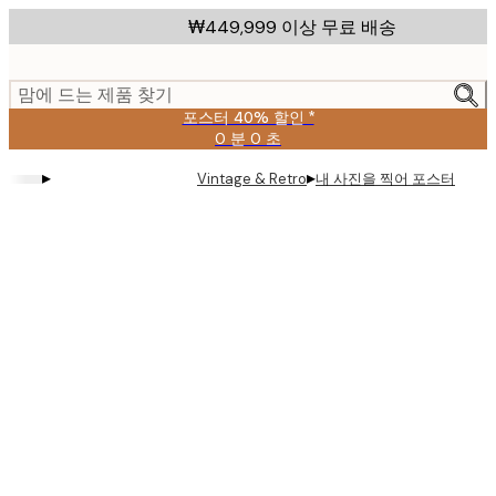
Skip
₩449,999 이상 무료 배송
to
main
content.
맘에 드는 제품 찾기
포스터 40% 할인 *
0 분
0 초
유
효
▸
▸
내 사진을 찍어 포스터
Vintage & Retro
날
짜:
2026-
08-
09