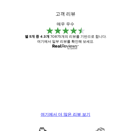
고객 리뷰
매우 우수
별 5개 중 4.3개
70875개의 리뷰를 기반으로 합니다.
여기에서 일부 리뷰를 확인해 보세요.
인증된 구매자
고
객
Great item. Good quality.
리
뷰
4 6월
Mary O
여기에서 더 많은 리뷰 보기