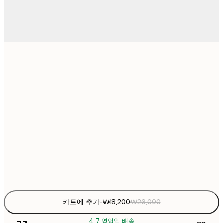
₩18
21x30 cm
₩2
₩26,16
30x40 cm
₩3
₩44,53
50x70 cm
₩6
₩53,28
70x100 cm
₩7
Frame
options
카트에 추가
-
₩18,200
₩26,000
4-7 영업일 배송