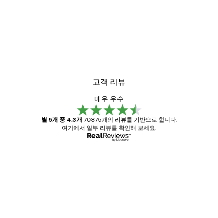
-30%*
미스티 선라이즈 포스터
₩18,200から
₩26,000
고객 리뷰
매우 우수
별 5개 중 4.3개
70875개의 리뷰를 기반으로 합니다.
여기에서 일부 리뷰를 확인해 보세요.
인증된 구매자
고
객
Great item. Good quality.
리
뷰
4 6월