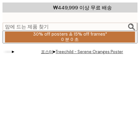
Skip
₩449,999 이상 무료 배송
to
main
content.
맘에 드는 제품 찾기
30% off posters & 15% off frames*
0 분
0 초
유
효
▸
▸
포스터
Treechild - Serene Oranges Poster
날
짜:
2026-
08-
06