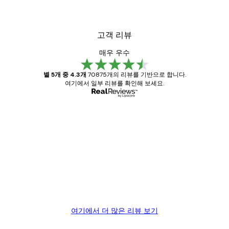
고객 리뷰
매우 우수
별 5개 중 4.3개
70875개의 리뷰를 기반으로 합니다.
여기에서 일부 리뷰를 확인해 보세요.
인증된 구매자
고
객
Great item. Good quality.
리
뷰
4 6월
Mary O
여기에서 더 많은 리뷰 보기