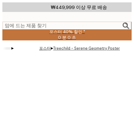
Skip
₩449,999 이상 무료 배송
to
main
content.
맘에 드는 제품 찾기
포스터 40% 할인 *
0 분
0 초
유
효
▸
▸
포스터
Treechild - Serene Geometry Poster
날
짜:
2026-
08-
09