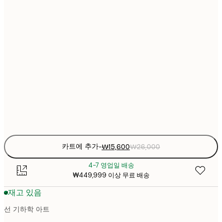
₩15
21x30 cm
₩2
₩22
30x40 cm
₩3
₩38
50x70 cm
₩6
₩45
70x100 cm
₩7
Frame
options
카트에 추가
-
₩15,600
₩26,000
4-7 영업일 배송
₩449,999 이상 무료 배송
재고 있음
선 기하학 아트