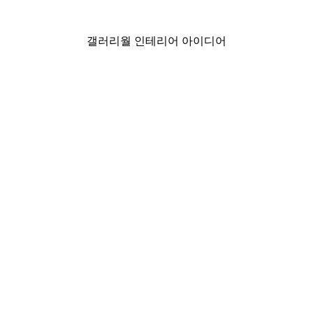
₩15,600から
₩26,000
갤러리월 인테리어 아이디어