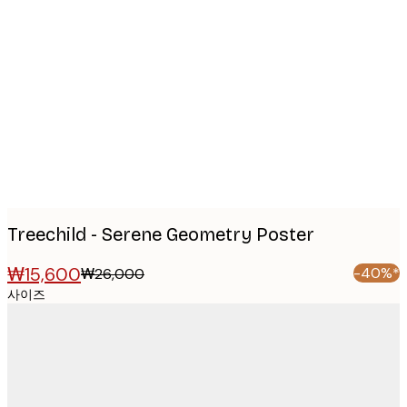
Product
images
Treechild - Serene Geometry Poster
₩15,600
-40%*
₩26,000
사이즈