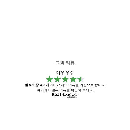
-30%*
Gucci 패션 포스터
₩18,200から
₩26,000
고객 리뷰
매우 우수
별 5개 중 4.3개
70875개의 리뷰를 기반으로 합니다.
여기에서 일부 리뷰를 확인해 보세요.
인증된 구매자
고
객
Great item. Good quality.
리