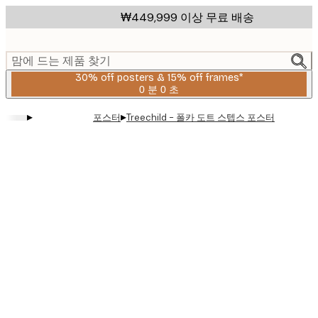
Skip
₩449,999 이상 무료 배송
to
main
content.
맘에 드는 제품 찾기
30% off posters & 15% off frames*
0 분
0 초
유
효
▸
▸
포스터
Treechild - 폴카 도트 스텝스 포스터
날
짜:
2026-
08-
06