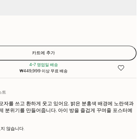
₩18
₩2
₩26,16
₩3
₩35,78
카트에 추가
₩5
4-7 영업일 배송
₩44,53
₩449,999 이상 무료 배송
₩6
₩53,28
₩7
스트
모자를 쓰고 환하게 웃고 있어요. 밝은 분홍색 배경에 노란색과
제 분위기를 만들어줍니다. 아이 방을 즐겁게 꾸며줄 포스터예
지 않습니다.