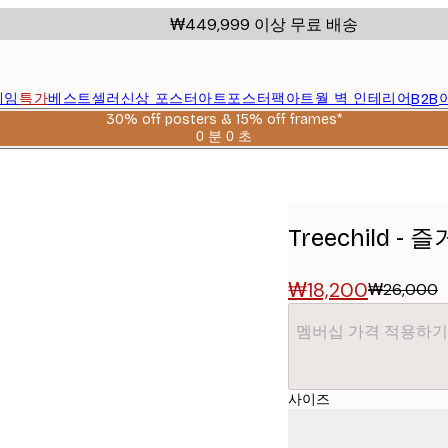
₩449,999 이상 무료 배송
레임
특가
베스트셀러
신상 포스터
아트포스터팩
아트월 벽 인테리어
B2B
30% off posters & 15% off frames*
0 분
0 초
유
효
날
짜:
2026-
Treechild 
08-
06
₩18,200
₩26,000
멤버십 가격 적용하기
사이즈