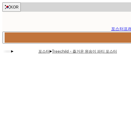
Skip
KOR
to
main
content.
포스터
프
▸
▸
포스터
Treechild - 즐거운 원숭이 파티 포스터