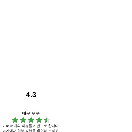
4.3
고
객
Great item. Good qu
매우 우수
리
70875개의 리뷰를 기반으로 합니다.
뷰
여기에서 일부 리뷰를 확인해 보세요.