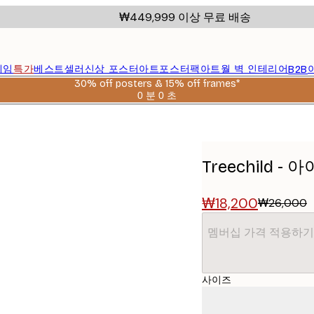
₩449,999 이상 무료 배송
레임
특가
베스트셀러
신상 포스터
아트포스터팩
아트월 벽 인테리어
B2B
30% off posters & 15% off frames*
0 분
0 초
유
효
날
짜:
2026-
Treechild 
08-
06
₩18,200
₩26,000
멤버십 가격 적용하기
사이즈