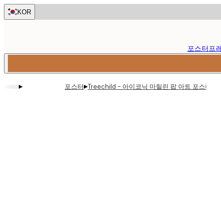
Skip
KOR
to
main
content.
포스터
프
▸
▸
포스터
Treechild - 아이코닉 마릴린 팝 아트 포스터