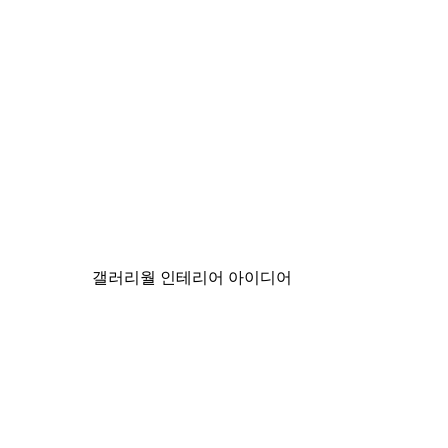
-30%*
매지컬 레이크 포스터
₩18,200から
₩26,000
갤러리월 인테리어 아이디어