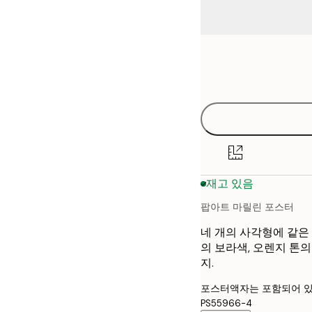
Frame
21x30 cm
options
30x40 cm
40x50 cm
50x70 cm
재고 있음
70x100 cm
팝아트 마릴린 포스터
네 개의 사각형에 같은
의 보라색, 오렌지 톤의
지.
포스터액자는 포함되어 있
PS55966-4