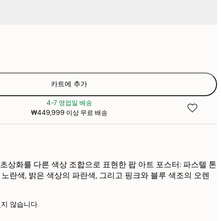
₩18
₩2
₩26,16
₩3
₩35,78
카트에 추가
₩5
4-7 영업일 배송
₩44,53
₩449,999 이상 무료 배송
₩6
₩53,28
₩7
 초상화를 다른 색상 조합으로 표현한 팝 아트 포스터: 파스텔 톤
 노란색, 밝은 색상의 파란색, 그리고 핑크와 블루 색조의 오렌
지 않습니다.