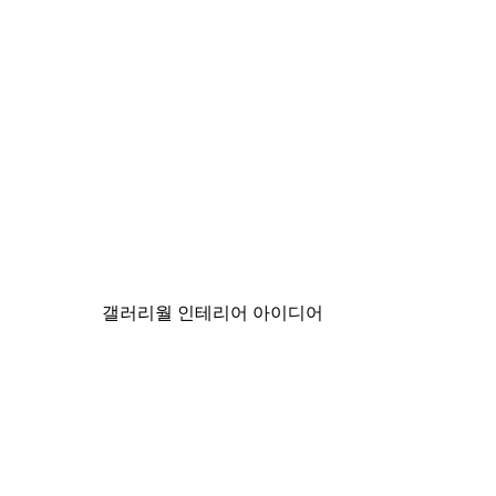
-30%*
컬러 서핑보드 포스터
₩18,200から
₩26,000
갤러리월 인테리어 아이디어