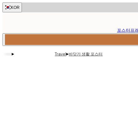
Skip
KOR
to
main
content.
포스터
프
▸
▸
바닷가 생활 포스터
Travel