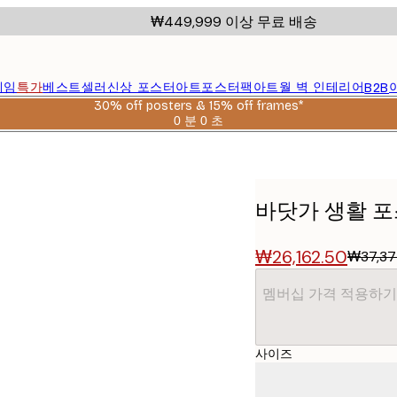
₩449,999 이상 무료 배송
레임
특가
베스트셀러
신상 포스터
아트포스터팩
아트월 벽 인테리어
B2B
30% off posters & 15% off frames*
0 분
0 초
유
효
날
짜:
2026-
바닷가 생활 
08-
06
₩26,162.50
₩37,37
멤버십 가격 적용하기
사이즈