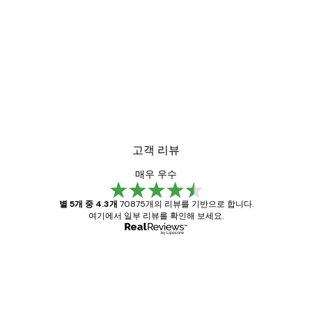
-30%*
미스티 선라이즈 포스터
₩18,200から
₩26,000
고객 리뷰
매우 우수
별 5개 중 4.3개
70875개의 리뷰를 기반으로 합니다.
여기에서 일부 리뷰를 확인해 보세요.
인증된 구매자
고
객
Great item. Good quality.
리