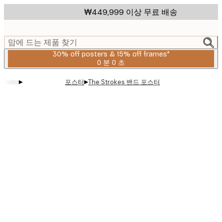
Skip
₩449,999 이상 무료 배송
to
main
content.
맘에 드는 제품 찾기
30% off posters & 15% off frames*
0 분
0 초
유
효
▸
▸
포스터
The Strokes 밴드 포스터
날
짜:
2026-
08-
06