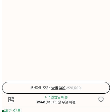
₩15
21x30 cm
₩2
₩22
30x40 cm
₩3
₩30
40x50 cm
₩5
₩38
50x70 cm
₩6
₩45
70x100 cm
₩7
Frame
options
카트에 추가
-
₩15,600
₩26,000
4-7 영업일 배송
₩449,999 이상 무료 배송
재고 있음