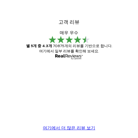
고객 리뷰
매우 우수
별 5개 중 4.3개
70875개의 리뷰를 기반으로 합니다.
여기에서 일부 리뷰를 확인해 보세요.
인증된 구매자
고
객
Great item. Good quality.
리
뷰
4 6월
Mary O
여기에서 더 많은 리뷰 보기