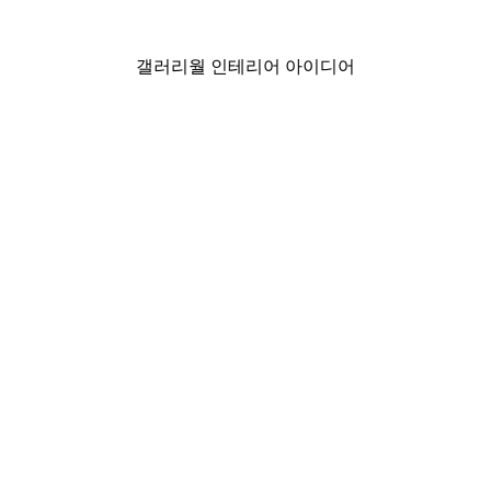
₩15,600から
₩26,000
갤러리월 인테리어 아이디어