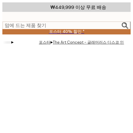
Skip
₩449,999 이상 무료 배송
to
main
content.
맘에 드는 제품 찾기
포스터 40% 할인 *
▸
▸
포스터
The Art Concept - 글래머러스 디스코 인물 