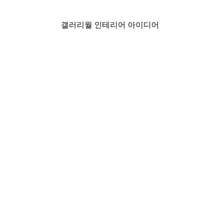
₩15,600から
₩26,000
갤러리월 인테리어 아이디어