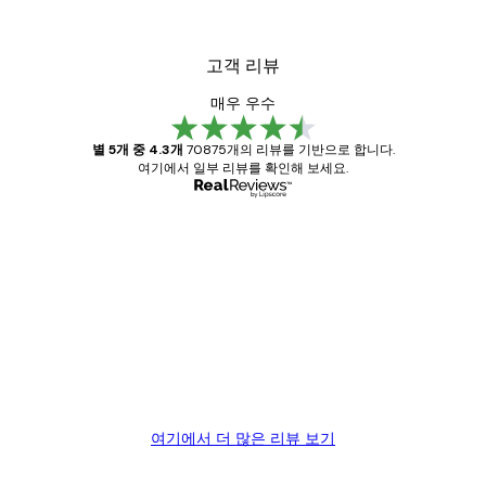
고객 리뷰
매우 우수
별 5개 중 4.3개
70875개의 리뷰를 기반으로 합니다.
여기에서 일부 리뷰를 확인해 보세요.
인증된 구매자
고
객
Great item. Good quality.
리
뷰
4 6월
Mary O
여기에서 더 많은 리뷰 보기