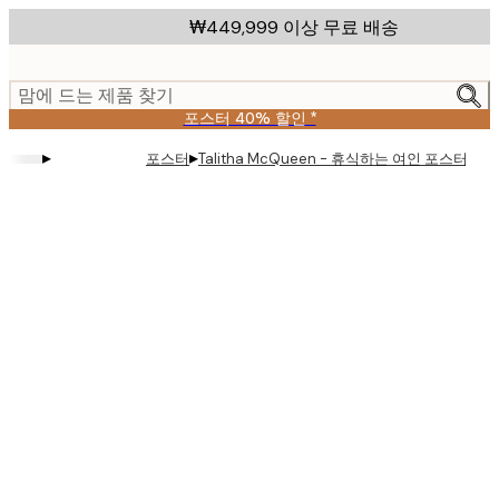
Skip
₩449,999 이상 무료 배송
to
main
content.
맘에 드는 제품 찾기
포스터 40% 할인 *
▸
▸
포스터
Talitha McQueen - 휴식하는 여인 포스터
Product