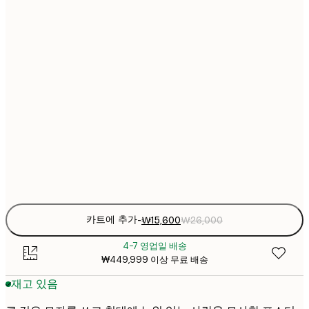
₩2
₩22
30x40 cm
₩3
₩30
40x50 cm
₩5
₩38
50x70 cm
₩6
₩45
70x100 cm
₩7
Frame
options
카트에 추가
-
₩15,600
₩26,000
4-7 영업일 배송
₩449,999 이상 무료 배송
재고 있음