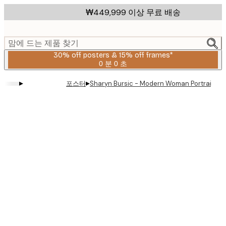
Skip
₩449,999 이상 무료 배송
to
main
content.
맘에 드는 제품 찾기
30% off posters & 15% off frames*
0 분
0 초
유
효
▸
▸
포스터
Sharyn Bursic - Modern Woman Portrait 
날
짜:
2026-
08-
06