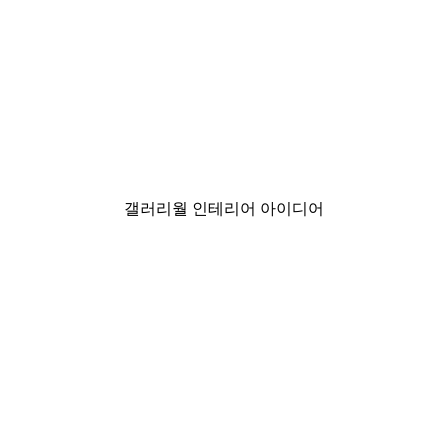
-30%*
미스티 선라이즈 포스터
₩18,200から
₩26,000
갤러리월 인테리어 아이디어