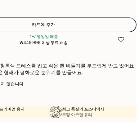
₩2
₩22
₩3
₩30
카트에 추가
₩5
4-7 영업일 배송
₩38
₩449,999 이상 무료 배송
₩6
₩45
₩7
 청록색 드레스를 입고 작은 흰 비둘기를 부드럽게 안고 있어요.
운 형태가 평화로운 분위기를 만들어요.
지 않습니다.
의 프리미엄 용지
최고 품질의 포스터액자
투명 아크릴 유리