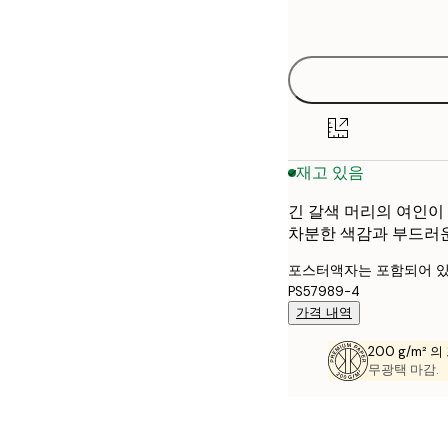
options
30x40 cm
40x50 cm
50x70 cm
재고 있음
70x100 cm
긴 갈색 머리의 여인이
차분한 색감과 부드러
포스터액자는 포함되어 있
PS57989-4
가격 내역
200 g/m² 
무광택 마감.