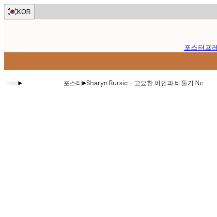
Skip
KOR
to
main
content.
포스터
프
▸
▸
포스터
Sharyn Bursic - 고요한 여인과 비둘기 No2 