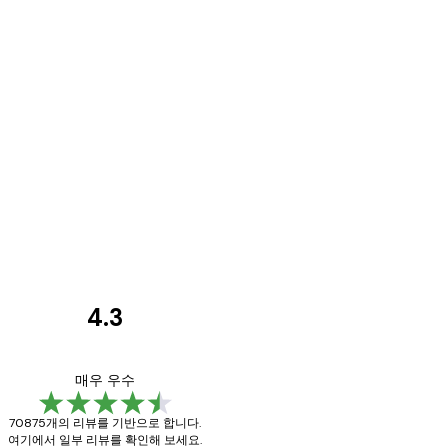
4.3
고
객
Great item. Good qu
매우 우수
리
70875개의 리뷰를 기반으로 합니다.
뷰
여기에서 일부 리뷰를 확인해 보세요.