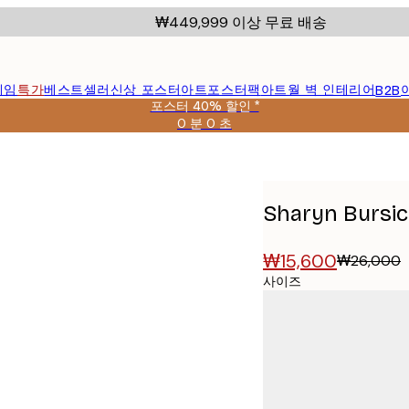
₩449,999 이상 무료 배송
레임
특가
베스트셀러
신상 포스터
아트포스터팩
아트월 벽 인테리어
B2B
포스터 40% 할인 *
0 분
0 초
유
효
포스터
날
짜:
2026-
Sharyn Bur
08-
09
₩15,600
₩26,000
사이즈