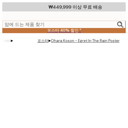
Skip
₩449,999 이상 무료 배송
to
main
content.
맘에 드는 제품 찾기
포스터 40% 할인 *
▸
▸
포스터
Ohara Koson - Egret In The Rain Poster