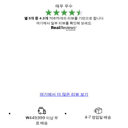
매우 우수
별 5개 중 4.3개
70875개의 리뷰를 기반으로 합니다.
여기에서 일부 리뷰를 확인해 보세요.
인증된 구매자
고
객
Great item. Good quality.
리
뷰
4 6월
Mary O
여기에서 더 많은 리뷰 보기
4-7 영업일 배송
₩449,999 이상 무
료 배송