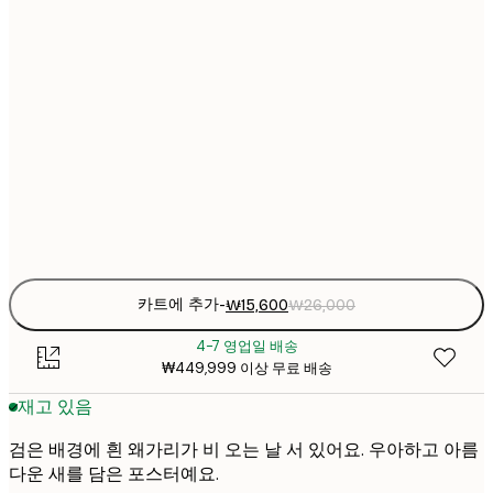
₩2
₩22
30x40 cm
₩3
₩38
50x70 cm
₩6
₩45
70x100 cm
₩7
Frame
options
카트에 추가
-
₩15,600
₩26,000
4-7 영업일 배송
₩449,999 이상 무료 배송
재고 있음
검은 배경에 흰 왜가리가 비 오는 날 서 있어요. 우아하고 아름
다운 새를 담은 포스터예요.