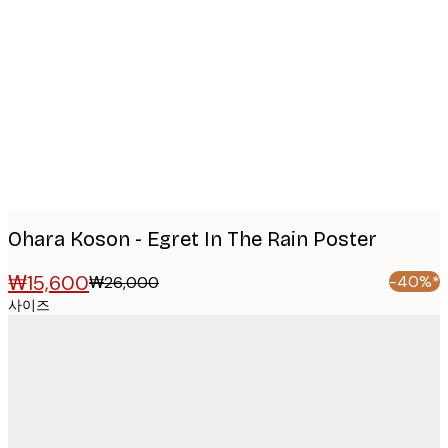
Product
images
Ohara Koson - Egret In The Rain Poster
₩15,600
-40%*
₩26,000
사이즈