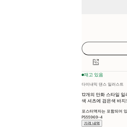
Frame
21x30 cm
options
30x40 cm
40x50 cm
50x70 cm
재고 있음
70x100 cm
다이내믹 댄스 일러스트
12개의 만화 스타일 
색 셔츠에 검은색 바지
포스터액자는 포함되어 있
PS55969-4
가격 내역