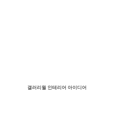
-30%*
Chanel 서핑보드 포스터
₩18,200から
₩26,000
갤러리월 인테리어 아이디어