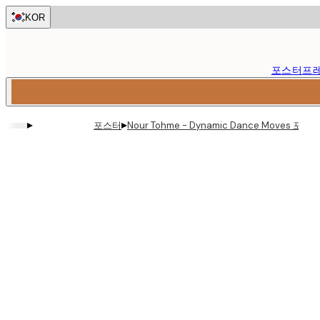
Skip
KOR
to
main
content.
포스터
프
▸
▸
포스터
Nour Tohme - Dynamic Dance Moves 포스