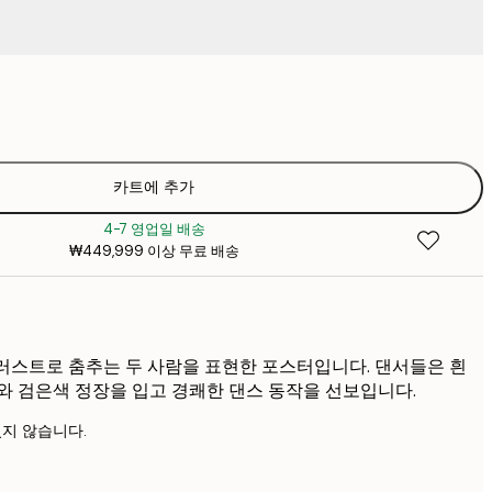
₩18
₩2
₩26,16
₩3
₩35,78
카트에 추가
₩5
4-7 영업일 배송
₩44,53
₩449,999 이상 무료 배송
₩6
₩53,28
₩7
일러스트로 춤추는 두 사람을 표현한 포스터입니다. 댄서들은 흰
와 검은색 정장을 입고 경쾌한 댄스 동작을 선보입니다.
지 않습니다.