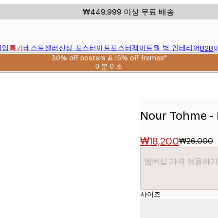
₩449,999 이상 무료 배송
레임
특가
베스트셀러
신상 포스터
아트포스터팩
아트월 벽 인테리어
B2B
30% off posters & 15% off frames*
0 분
0 초
유
효
터
날
짜:
2026-
Nour Tohme 
08-
06
₩18,200
₩26,000
멤버십 가격 적용하기
사이즈