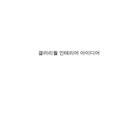
-30%*
미스티 선라이즈 포스터
₩18,200から
₩26,000
갤러리월 인테리어 아이디어