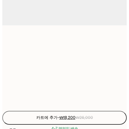
₩18
21x30 cm
₩2
₩26,16
30x40 cm
₩3
₩44,53
50x70 cm
₩6
₩53,28
70x100 cm
₩7
Frame
options
카트에 추가
-
₩18,200
₩26,000
4-7 영업일 배송