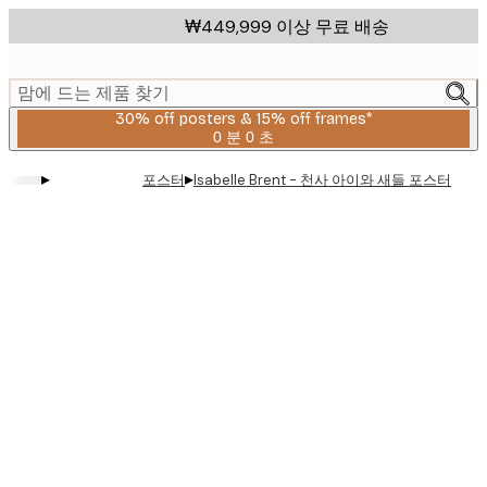
Skip
₩449,999 이상 무료 배송
to
main
content.
맘에 드는 제품 찾기
30% off posters & 15% off frames*
0 분
0 초
유
효
▸
▸
포스터
Isabelle Brent - 천사 아이와 새들 포스터
날
짜:
2026-
08-
06