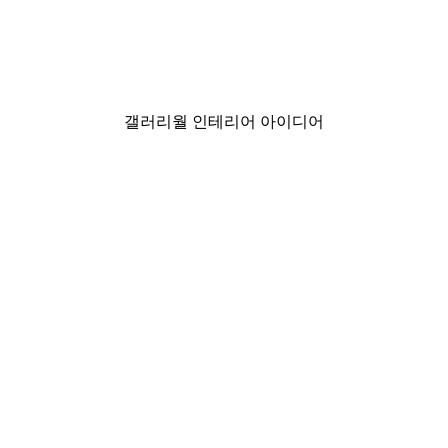
-40%*
래 다리
아침의 정경 포스터
₩15,600から
₩26,000
갤러리월 인테리어 아이디어