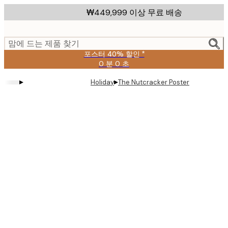
Skip
₩449,999 이상 무료 배송
to
main
content.
맘에 드는 제품 찾기
포스터 40% 할인 *
0 분
0 초
유
효
▸
▸
Holiday
The Nutcracker Poster
날
짜:
2026-
08-
09