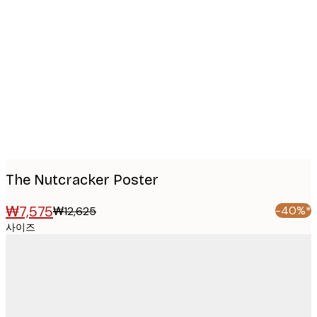
Product
images
The Nutcracker Poster
₩7,575
-40%*
₩12,625
사이즈