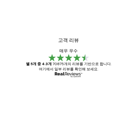
고객 리뷰
매우 우수
별 5개 중 4.3개
70875개의 리뷰를 기반으로 합니다.
여기에서 일부 리뷰를 확인해 보세요.
인증된 구매자
고
객
Great item. Good quality.
리
뷰
4 6월
Mary O