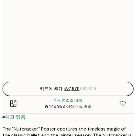
₩7
13x18 cm
₩1
₩15
21x30 cm
₩2
₩22
30x40 cm
₩3
₩38
50x70 cm
₩6
Frame
options
카트에 추가
-
₩7,575
₩12,625
4-7 영업일 배송
₩449,999 이상 무료 배송
재고 있음
The "Nutcracker" Poster captures the timeless magic of
the classic ballet and the winter season. The Nutcracker is